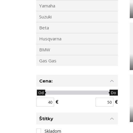
Yamaha
Suzuki
Beta
Husqvarna
BMW
Gas Gas
Cena:
Od
Do
€
€
Štítky
Skladom