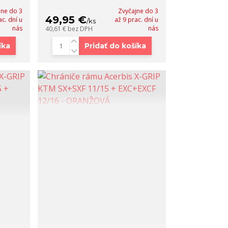
jne do 3
Zvyčajne do 3
49,95 €
ac. dní u
až 9 prac. dní u
/
ks
nás
nás
40,61 €
bez DPH
íka
Pridať do košíka