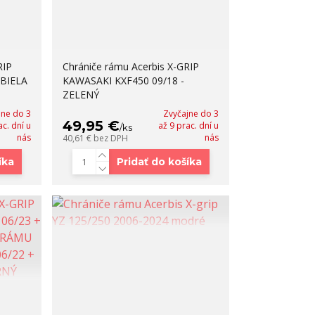
RIP
Chrániče rámu Acerbis X-GRIP
 BIELA
KAWASAKI KXF450 09/18 -
ZELENÝ
jne do 3
Zvyčajne do 3
49,95 €
ac. dní u
až 9 prac. dní u
/
ks
nás
nás
40,61 €
bez DPH
íka
Pridať do košíka