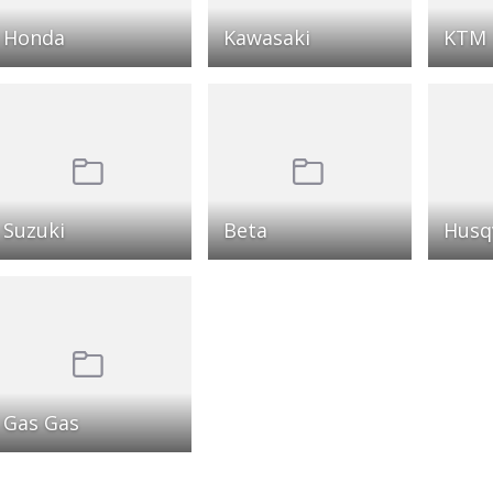
Honda
Kawasaki
KTM
Suzuki
Beta
Husq
Gas Gas