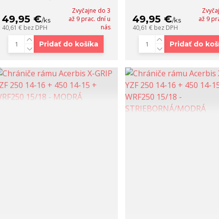
Zvyčajne do 3
Zvyča
49,95 €
49,95 €
až 9 prac. dní u
až 9 pr
/
ks
/
ks
nás
40,61 €
bez DPH
40,61 €
bez DPH
Pridať do košíka
Pridať do koš