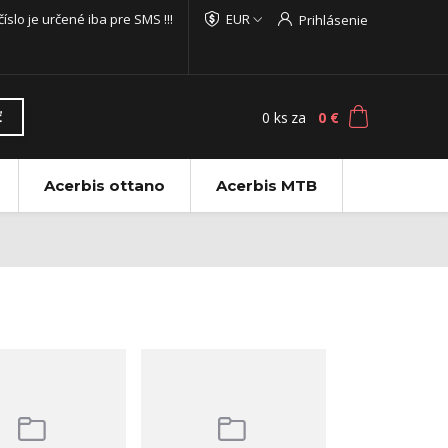
 číslo je určené iba pre SMS !!!
EUR
Prihlásenie
0
ks
za
0 €
ť
Acerbis ottano
Acerbis MTB