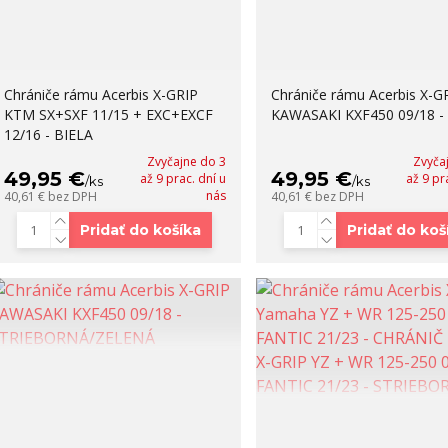
Chrániče rámu Acerbis X-GRIP
Chrániče rámu Acerbis X-G
KTM SX+SXF 11/15 + EXC+EXCF
KAWASAKI KXF450 09/18 -
12/16 - BIELA
Zvyčajne do 3
Zvyča
49,95 €
49,95 €
až 9 prac. dní u
až 9 pr
/
ks
/
ks
nás
40,61 €
bez DPH
40,61 €
bez DPH
Pridať do košíka
Pridať do koš