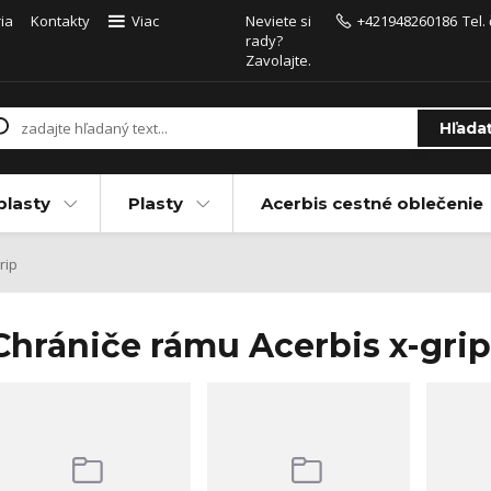
ia
Kontakty
Viac
Neviete si
+421948260186
Tel.
rady?
Zavolajte.
Hľada
plasty
Plasty
Acerbis cestné oblečenie
rip
Chrániče rámu Acerbis x-grip