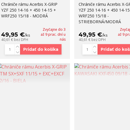
Chrániče rámu Acerbis X-GRIP
Chrániče rámu Acerbis X-G
YZF 250 14-16 + 450 14-15 +
YZF 250 14-16 + 450 14-15
WRF250 15/18 - MODRÁ
WRF250 15/18 -
STRIEBORNÁ/MODRÁ
Zvyčajne do 3
Zvyča
49,95 €
49,95 €
až 9 prac. dní u
až 9 pr
/
ks
/
ks
nás
40,61 €
bez DPH
40,61 €
bez DPH
Pridať do košíka
Pridať do koš