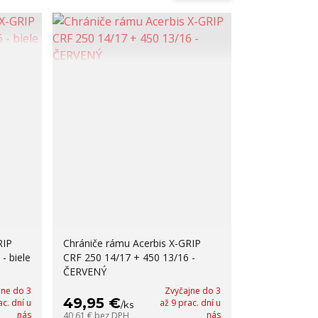
RIP
Chrániče rámu Acerbis X-GRIP
- biele
CRF 250 14/17 + 450 13/16 -
ČERVENÝ
jne do 3
Zvyčajne do 3
49,95 €
ac. dní u
až 9 prac. dní u
/
ks
nás
nás
40,61 €
bez DPH