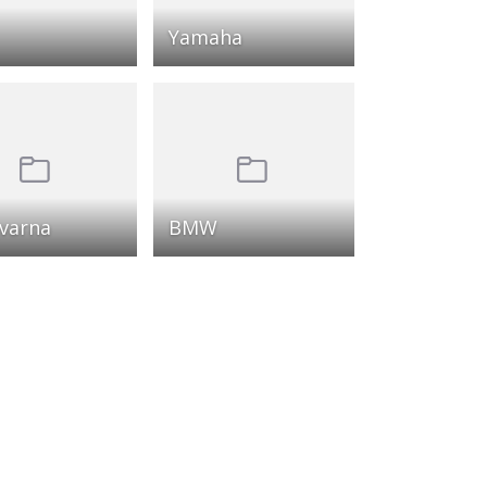
Yamaha
varna
BMW