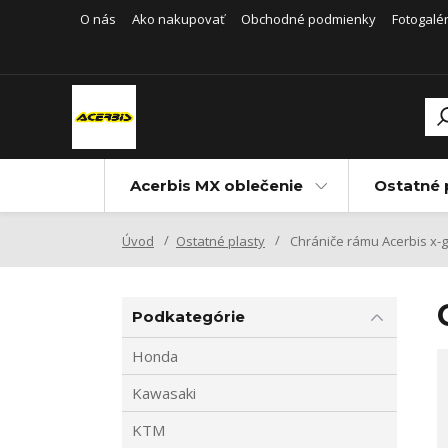
O nás
Ako nakupovať
Obchodné podmienky
Fotogalér
Acerbis MX oblečenie
Ostatné 
Úvod
Ostatné plasty
Chrániče rámu Acerbis x-g
Podkategórie
Honda
Kawasaki
KTM