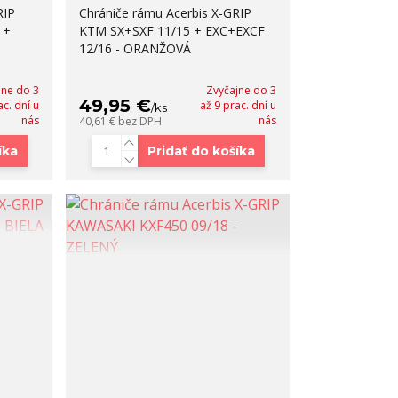
RIP
Chrániče rámu Acerbis X-GRIP
 +
KTM SX+SXF 11/15 + EXC+EXCF
12/16 - ORANŽOVÁ
jne do 3
Zvyčajne do 3
49,95 €
ac. dní u
až 9 prac. dní u
/
ks
nás
nás
40,61 €
bez DPH
íka
Pridať do košíka