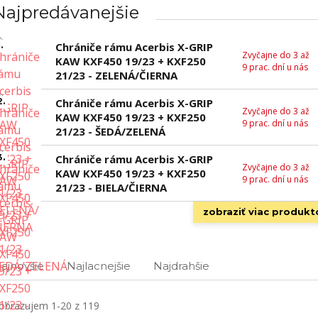
Najpredávanejšie
.
Chrániče rámu Acerbis X-GRIP
Zvyčajne do 3 až
KAW KXF450 19/23 + KXF250
9 prac. dní u nás
21/23 - ZELENÁ/ČIERNA
2.
Chrániče rámu Acerbis X-GRIP
Zvyčajne do 3 až
KAW KXF450 19/23 + KXF250
9 prac. dní u nás
21/23 - ŠEDÁ/ZELENÁ
3.
Chrániče rámu Acerbis X-GRIP
Zvyčajne do 3 až
KAW KXF450 19/23 + KXF250
9 prac. dní u nás
21/23 - BIELA/ČIERNA
zobraziť viac produkt
ajnovšie
Najlacnejšie
Najdrahšie
obrazujem 1-20 z 119