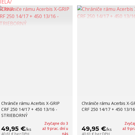
Chrániče rámu Acerbis X-GRIP
Chrániče rámu Acerbis X-G
CRF 250 14/17 + 450 13/16 -
CRF 250 14/17 + 450 13/16 
STRIEBORNÝ
Zvyčajne do 3
Zvyča
49,95 €
49,95 €
až 9 prac. dní u
až 9 pr
/
ks
/
ks
nás
40,61 €
bez DPH
40,61 €
bez DPH