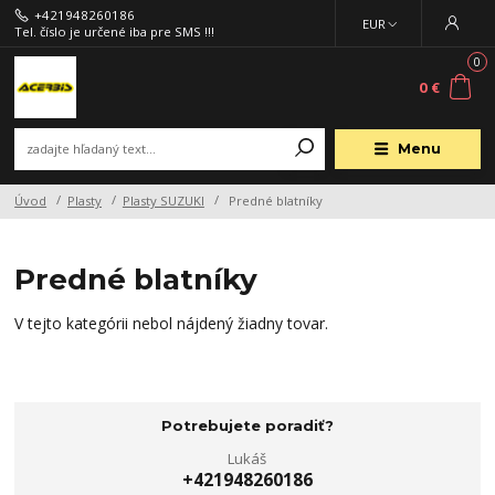
+421948260186
EUR
Tel. číslo je určené iba pre SMS !!!
0
0 €
Menu
Úvod
Plasty
Plasty SUZUKI
Predné blatníky
Predné blatníky
V tejto kategórii nebol nájdený žiadny tovar.
Potrebujete poradiť?
Lukáš
+421948260186