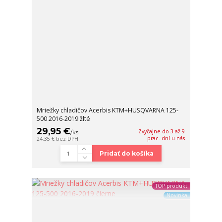
Mriežky chladičov Acerbis KTM+HUSQVARNA 125-
500 2016-2019 žlté
29,95 €
Zvyčajne do 3 až 9
/
ks
prac. dní u nás
24,35 €
bez DPH
Pridať do košíka
TOP produkt
Novinka