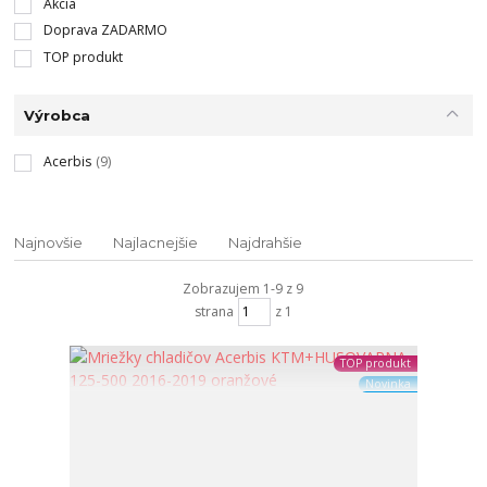
Akcia
Doprava ZADARMO
TOP produkt
Výrobca
Acerbis
(9)
Najnovšie
Najlacnejšie
Najdrahšie
Zobrazujem 1-9 z 9
strana
z 1
TOP produkt
Novinka