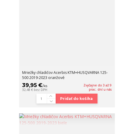
Mriežky chladičov Acerbis KTM+HUSQVARNA 125-
500 2019-2023 oranžové
39,95 €
Zvyčajne do 3 až 9
/
ks
prac. dní u nás
32,48 €
bez DPH
Pridať do košíka