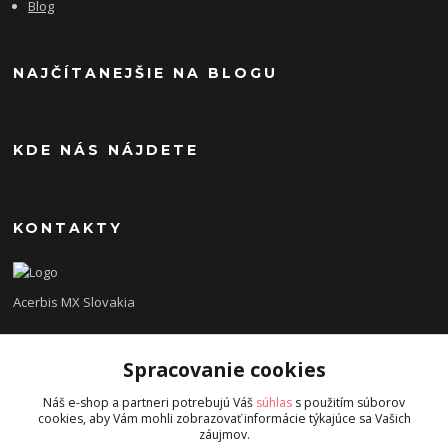
Blog
NAJČÍTANEJŠIE NA BLOGU
KDE NÁS NÁJDETE
KONTAKTY
Acerbis MX Slovakia
Lukáš
Spracovanie cookies
+421948260186
Tel. číslo je určené iba pre SMS !!!
Náš e-shop a partneri potrebujú Váš
súhlas
s použitím súborov
cookies, aby Vám mohli zobrazovať informácie týkajúce sa Vašich
acerbisslovensko@gmail.com
záujmov.