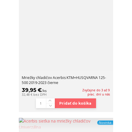
Mriežky chladičov Acerbis KTM+HUSQVARNA 125-
500 2019-2023 čierne
39,95 €
Zvyčajne do 3 až 9
/
ks
prac. dní u nás
32,48 €
bez DPH
Pridať do košíka
Novinka