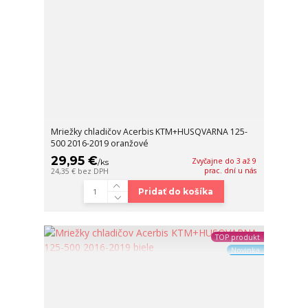
Mriežky chladičov Acerbis KTM+HUSQVARNA 125-
500 2016-2019 oranžové
29,95 €
Zvyčajne do 3 až 9
/
ks
prac. dní u nás
24,35 €
bez DPH
Pridať do košíka
TOP produkt
Novinka