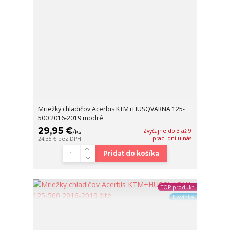
Mriežky chladičov Acerbis KTM+HUSQVARNA 125-
500 2016-2019 modré
29,95 €
Zvyčajne do 3 až 9
/
ks
prac. dní u nás
24,35 €
bez DPH
Pridať do košíka
TOP produkt
Novinka