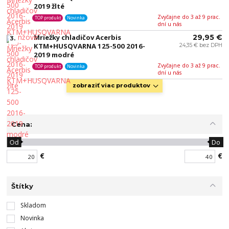
2019 žlté
Zvyčajne do 3 až 9 prac.
TOP produkt
Novinka
dní u nás
Mriežky chladičov Acerbis
29,95 €
3.
KTM+HUSQVARNA 125-500 2016-
24,35 € bez DPH
2019 modré
Zvyčajne do 3 až 9 prac.
TOP produkt
Novinka
dní u nás
zobraziť viac produktov
Cena:
Od
Do
€
€
Štítky
Skladom
Novinka