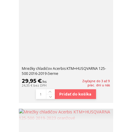
Mriežky chladičov Acerbis KTM+HUSQVARNA 125-
500 2016-2019 čierne
29,95 €
Zvyčajne do 3 až 9
/
ks
prac. dní u nás
24,35 €
bez DPH
Pridať do košíka