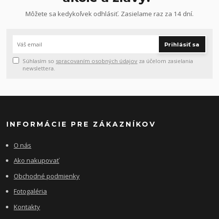
Môžete sa kedykoľvek odhlásiť. Zasielame raz za 14 dní.
Prihlásiť sa
Súhlasím so
spracovaním osobných údajov
za účelom zasielania
newslettera.
INFORMÁCIE PRE ZÁKAZNÍKOV
O nás
Ako nakupovať
Obchodné podmienky
Fotogaléria
Kontakty