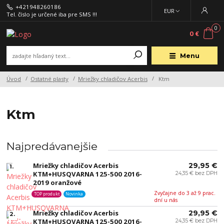
+421948260186
EUR
Tel. číslo je určené iba pre SMS !!!
0
0 €
Menu
Úvod
Ostatné plasty
Mriežky chladičov Acerbis
Ktm
Ktm
Najpredávanejšie
Mriežky chladičov Acerbis
29,95 €
1.
KTM+HUSQVARNA 125-500 2016-
24,35 € bez DPH
2019 oranžové
Zvyčajne do 3 až 9 prac.
TOP produkt
Novinka
dní u nás
Mriežky chladičov Acerbis
29,95 €
2.
KTM+HUSQVARNA 125-500 2016-
24,35 € bez DPH