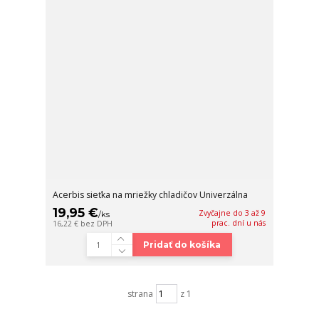
Acerbis sieťka na mriežky chladičov Univerzálna
19,95 €
Zvyčajne do 3 až 9
/
ks
prac. dní u nás
16,22 €
bez DPH
Pridať do košíka
strana
z 1