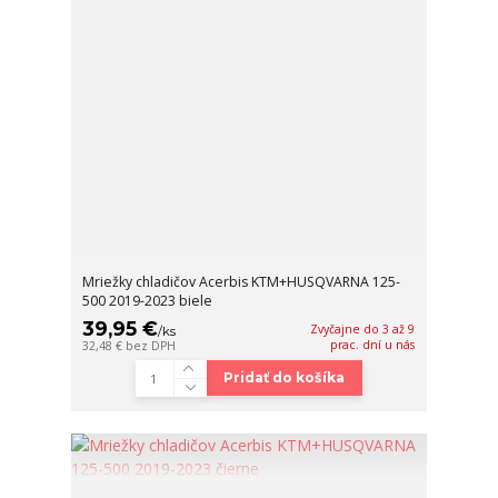
Mriežky chladičov Acerbis KTM+HUSQVARNA 125-
500 2019-2023 biele
39,95 €
Zvyčajne do 3 až 9
/
ks
prac. dní u nás
32,48 €
bez DPH
Pridať do košíka