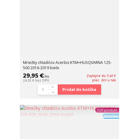
Mriežky chladičov Acerbis KTM+HUSQVARNA 125-
500 2016-2019 biele
29,95 €
Zvyčajne do 3 až 9
/
ks
prac. dní u nás
24,35 €
bez DPH
Pridať do košíka
TOP produkt
Novinka