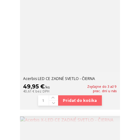
Acerbis LED CE ZADNÉ SVETLO - ČIERNA
49,95 €
Zvyčajne do 3 až 9
/
ks
prac. dní u nás
40,61 €
bez DPH
Pridať do košíka