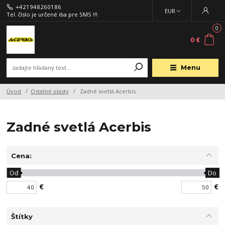
+421948260186
EUR
Tel. číslo je určené iba pre SMS !!!
0
0 €
Menu
Úvod
Ostatné plasty
Zadné svetlá Acerbis
Zadné svetlá Acerbis
Cena:
Od
Do
€
€
Štítky