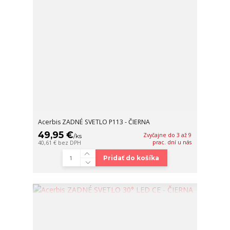
Acerbis ZADNÉ SVETLO P113 - ČIERNA
49,95 €
Zvyčajne do 3 až 9
/
ks
prac. dní u nás
40,61 €
bez DPH
Pridať do košíka