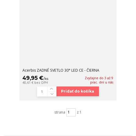
Acerbis ZADNÉ SVETLO 30° LED CE - ČIERNA
49,95 €
Zvyčajne do 3 až 9
/
ks
prac. dní u nás
40,61 €
bez DPH
Pridať do košíka
strana
z 1