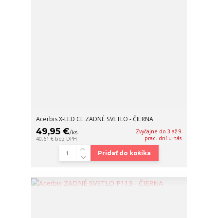
Acerbis X-LED CE ZADNÉ SVETLO - ČIERNA
49,95 €
Zvyčajne do 3 až 9
/
ks
prac. dní u nás
40,61 €
bez DPH
Pridať do košíka