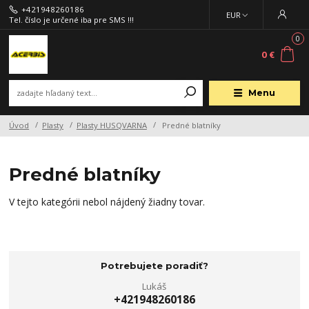
+421948260186
EUR
Tel. číslo je určené iba pre SMS !!!
0
0 €
Menu
Úvod
Plasty
Plasty HUSQVARNA
Predné blatníky
Predné blatníky
V tejto kategórii nebol nájdený žiadny tovar.
Potrebujete poradiť?
Lukáš
+421948260186