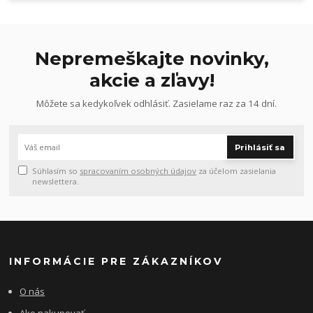
Nepremeškajte novinky,
akcie a zľavy!
Môžete sa kedykoľvek odhlásiť. Zasielame raz za 14 dní.
Prihlásiť sa
Súhlasím so
spracovaním osobných údajov
za účelom zasielania
newslettera.
INFORMÁCIE PRE ZÁKAZNÍKOV
O nás