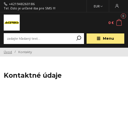
+421948260186
EUR
Tel. číslo je určené iba pre SMS !!!
0
0 €
Menu
Úvod
Kontakty
Kontaktné údaje