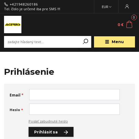
+421948260186
EUR
Tel. číslo je určené iba pre SMS !!!
0
0 €
Menu
Prihlásenie
Email
*
Heslo
*
Poslať zabudnuté heslo
Prihlásiť sa