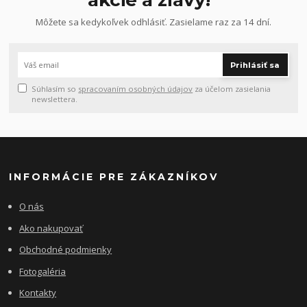
Môžete sa kedykoľvek odhlásiť. Zasielame raz za 14 dní.
Prihlásiť sa
Súhlasím so
spracovaním osobných údajov
za účelom zasielania
newslettera.
INFORMÁCIE PRE ZÁKAZNÍKOV
O nás
Ako nakupovať
Obchodné podmienky
Fotogaléria
Kontakty