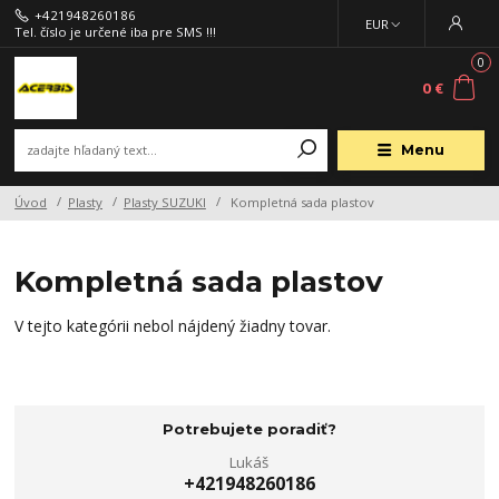
+421948260186
EUR
Tel. číslo je určené iba pre SMS !!!
0
0 €
Menu
Úvod
Plasty
Plasty SUZUKI
Kompletná sada plastov
Kompletná sada plastov
V tejto kategórii nebol nájdený žiadny tovar.
Potrebujete poradiť?
Lukáš
+421948260186