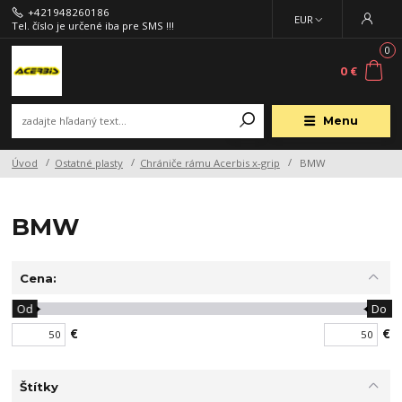
+421948260186
EUR
Tel. číslo je určené iba pre SMS !!!
0
0 €
Menu
Úvod
Ostatné plasty
Chrániče rámu Acerbis x-grip
BMW
BMW
Cena:
Od
Do
€
€
Štítky