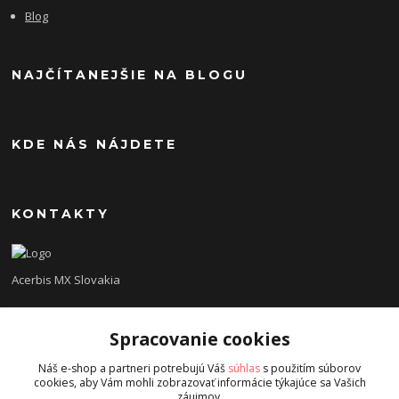
Blog
NAJČÍTANEJŠIE NA BLOGU
KDE NÁS NÁJDETE
KONTAKTY
Acerbis MX Slovakia
Lukáš
Spracovanie cookies
+421948260186
Tel. číslo je určené iba pre SMS !!!
Náš e-shop a partneri potrebujú Váš
súhlas
s použitím súborov
cookies, aby Vám mohli zobrazovať informácie týkajúce sa Vašich
acerbisslovensko@gmail.com
záujmov.