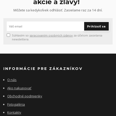
akcie a zľavy!
Môžete sa kedykoľvek odhlásiť. Zasielame raz za 14 dní.
Prihlásiť sa
Súhlasím so
spracovaním osobných údajov
za účelom zasielania
newslettera.
INFORMÁCIE PRE ZÁKAZNÍKOV
O nás
Ako nakupovať
Obchodné podmienky
Fotogaléria
Kontakty