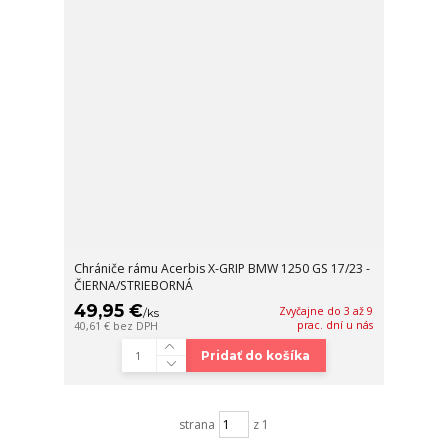
Chrániče rámu Acerbis X-GRIP BMW 1250 GS 17/23 -
ČIERNA/STRIEBORNÁ
49,95 €
Zvyčajne do 3 až 9
/
ks
prac. dní u nás
40,61 €
bez DPH
Pridať do košíka
strana
z 1