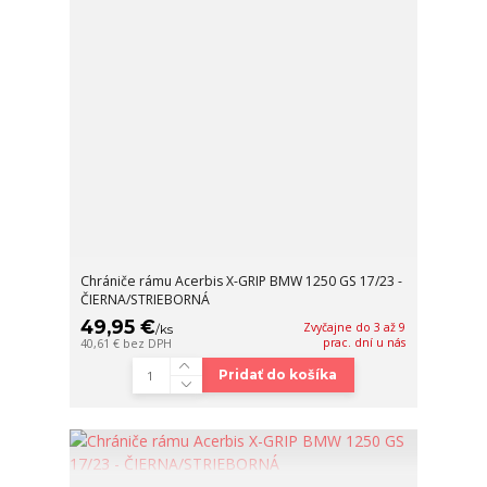
Chrániče rámu Acerbis X-GRIP BMW 1250 GS 17/23 -
ČIERNA/STRIEBORNÁ
49,95 €
Zvyčajne do 3 až 9
/
ks
prac. dní u nás
40,61 €
bez DPH
Pridať do košíka