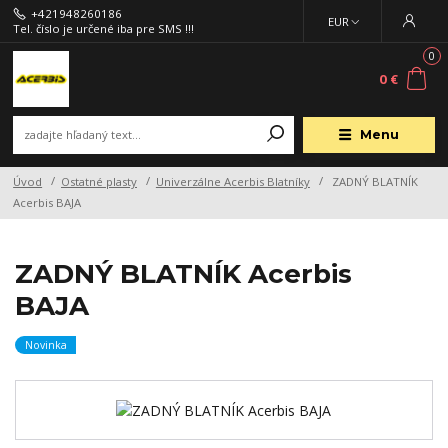
+421948260186
EUR
Tel. číslo je určené iba pre SMS !!!
0
0 €
Menu
Úvod
Ostatné plasty
Univerzálne Acerbis Blatníky
ZADNÝ BLATNÍK
Acerbis BAJA
ZADNÝ BLATNÍK Acerbis
BAJA
Novinka