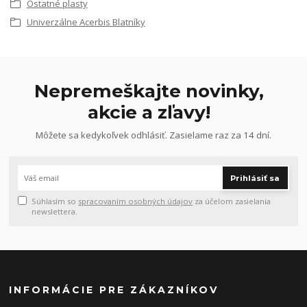
Ostatné plasty
Univerzálne Acerbis Blatníky
Nepremeškajte novinky,
akcie a zľavy!
Môžete sa kedykoľvek odhlásiť. Zasielame raz za 14 dní.
Prihlásiť sa
Súhlasím so
spracovaním osobných údajov
za účelom zasielania
newslettera.
INFORMÁCIE PRE ZÁKAZNÍKOV