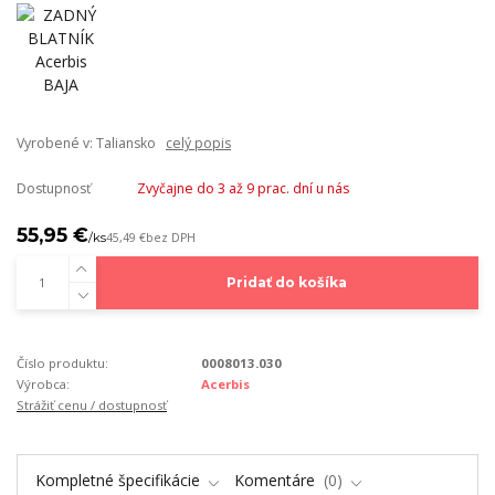
Vyrobené v: Taliansko
celý popis
Dostupnosť
Zvyčajne do 3 až 9 prac. dní u nás
55,95 €
/
ks
45,49 €
bez DPH
Pridať do košíka
Číslo produktu:
0008013.030
Výrobca:
Acerbis
Strážiť cenu / dostupnosť
Kompletné špecifikácie
Komentáre
0