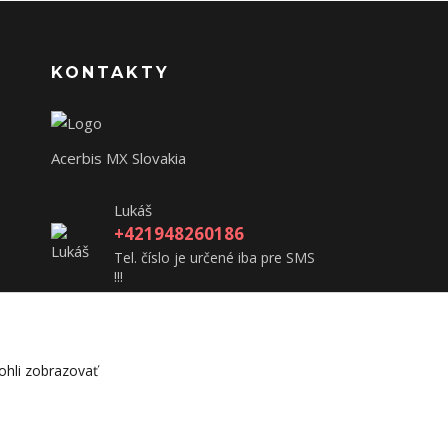
KONTAKTY
Acerbis MX Slovakia
Lukáš
+421948260186
Tel. číslo je určené iba pre SMS
!!!
acerbisslovensko@gmail.com
hli zobrazovať