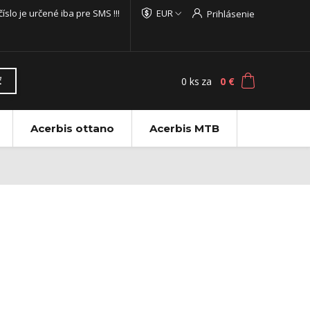
 číslo je určené iba pre SMS !!!
EUR
Prihlásenie
0
ks
za
0 €
ť
Acerbis ottano
Acerbis MTB