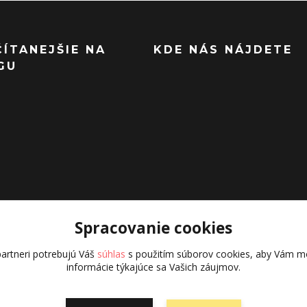
ČÍTANEJŠIE NA
KDE NÁS NÁJDETE
GU
Spracovanie cookies
artneri potrebujú Váš
súhlas
s použitím súborov cookies, aby Vám mo
informácie týkajúce sa Vašich záujmov.