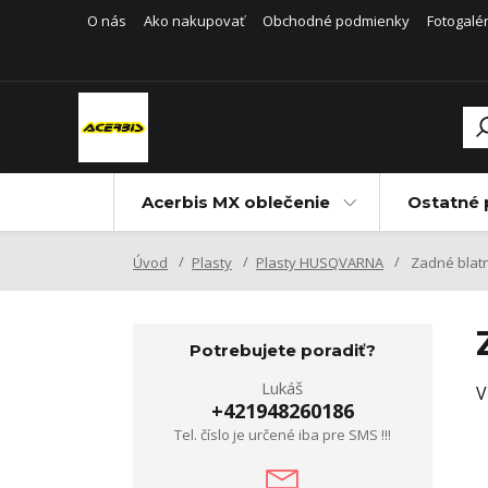
O nás
Ako nakupovať
Obchodné podmienky
Fotogalér
Acerbis MX oblečenie
Ostatné 
Úvod
Plasty
Plasty HUSQVARNA
Zadné blatn
Potrebujete poradiť?
Lukáš
V
+421948260186
Tel. číslo je určené iba pre SMS !!!