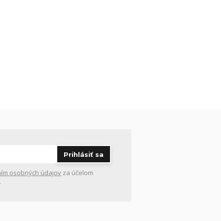
Prihlásiť sa
ím osobných údajov
za účelom
.