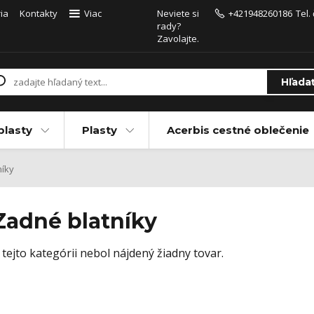
ia
Kontakty
Viac
Neviete si
+421948260186
Tel.
rady?
Zavolajte.
Hľada
plasty
Plasty
Acerbis cestné oblečenie
íky
Zadné blatníky
 tejto kategórii nebol nájdený žiadny tovar.