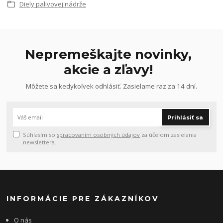
Diely palivovej nádrže
Nepremeškajte novinky,
akcie a zľavy!
Môžete sa kedykoľvek odhlásiť. Zasielame raz za 14 dní.
Prihlásiť sa
Súhlasím so
spracovaním osobných údajov
za účelom zasielania
newslettera.
INFORMÁCIE PRE ZÁKAZNÍKOV
O nás