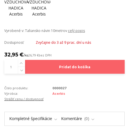
Vyrobené v: Taliansko návin 10metrov
celý popis
Dostupnosť
Zvyčajne do 3 až 9 prac. dní u nás
32,95 €
/
ks
26,79 €
bez DPH
Pridať do košíka
Číslo produktu:
0000027
Výrobca:
Acerbis
Strážiť cenu / dostupnosť
Kompletné špecifikácie
Komentáre
0