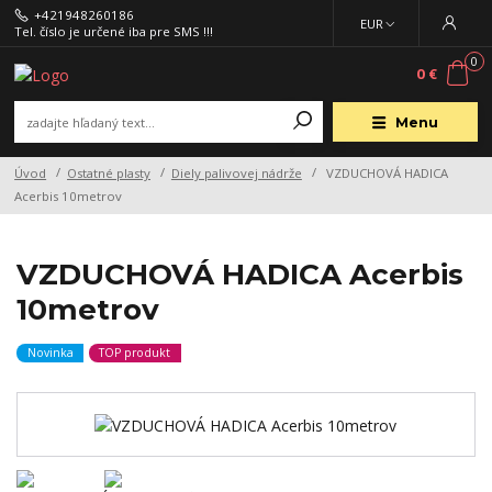
+421948260186
EUR
Tel. číslo je určené iba pre SMS !!!
0
0 €
Menu
Úvod
Ostatné plasty
Diely palivovej nádrže
VZDUCHOVÁ HADICA
Acerbis 10metrov
VZDUCHOVÁ HADICA Acerbis
10metrov
Novinka
TOP produkt