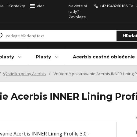
ia
Kontakty
Viac
Neviete si
+421948260186
Tel.
rady?
Zavolajte.
Hľada
plasty
Plasty
Acerbis cestné oblečenie
Výstielka prilby Acerbis
Vnútorné polstrovanie Acerbis INNER Lining Pr
e Acerbis INNER Lining Profi