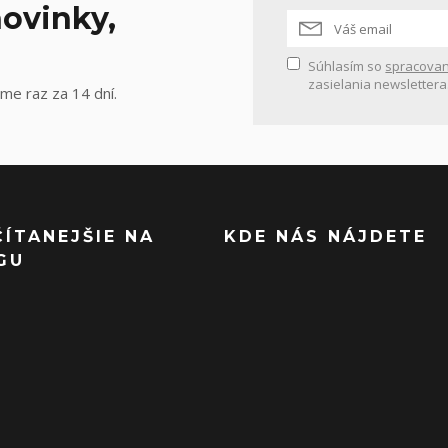
ovinky,
Súhlasím so
spracovan
zasielania newslettera
me raz za 14 dní.
ČÍTANEJŠIE NA
KDE NÁS NÁJDETE
GU