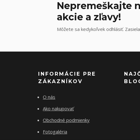
Nepremeškajte n
akcie a zľavy!
Môžete sa kedykoľvek odhlásiť. Zasiela
INFORMÁCIE PRE
NAJ
ZÁKAZNÍKOV
BLO
O nás
Ako nakupovať
Obchodné podmienky
Fotogaléria