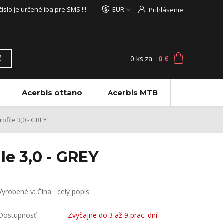
 číslo je určené iba pre SMS !!!
EUR
Prihlásenie
0
ks
za
0 €
ť
Acerbis ottano
Acerbis MTB
ofile 3,0 - GREY
le 3,0 - GREY
Vyrobené v: Čína
celý popis
Dostupnosť
Zvyčajne do 3 až 9 prac. dní