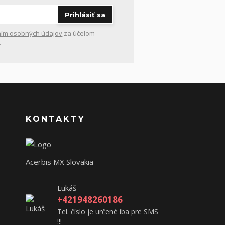
Prihlásiť sa
ím osobných údajov
za účelom
.
KONTAKTY
Acerbis MX Slovakia
Lukáš
+421948260186
Tel. číslo je určené iba pre SMS
!!!