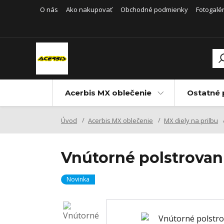
O nás
Ako nakupovať
Obchodné podmienky
Fotogalér
Acerbis MX oblečenie
Ostatné 
Úvod
Acerbis MX oblečenie
MX diely na prilbu
Vnútorné polstrovani
Novinka