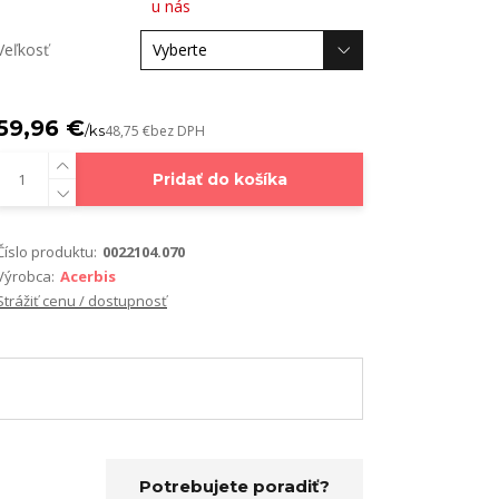
u nás
Veľkosť
59,96 €
/
ks
48,75 €
bez DPH
Pridať do košíka
Číslo produktu:
0022104.070
Výrobca:
Acerbis
Strážiť cenu / dostupnosť
Potrebujete poradiť?