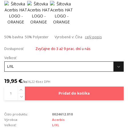
50% bavlna 50% Polyester Vyrobené v: Čína
celý popis
Dostupnosť
Zvyčajne do 3 až 9 prac. dní u nás
Veľkosť
19,95 €
/
ks
16,22 €
bez DPH
Pridať do košíka
Číslo produktu:
0024612.010
Výrobca:
Acerbis
Veľkosť:
L/XL