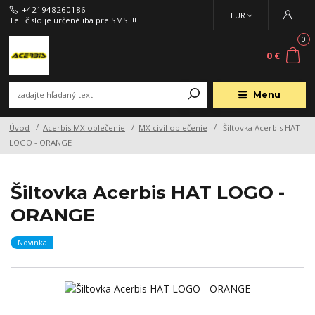
+421948260186
EUR
Tel. číslo je určené iba pre SMS !!!
0
0 €
Menu
Úvod
Acerbis MX oblečenie
MX civil oblečenie
Šiltovka Acerbis HAT
LOGO - ORANGE
Šiltovka Acerbis HAT LOGO -
ORANGE
Novinka