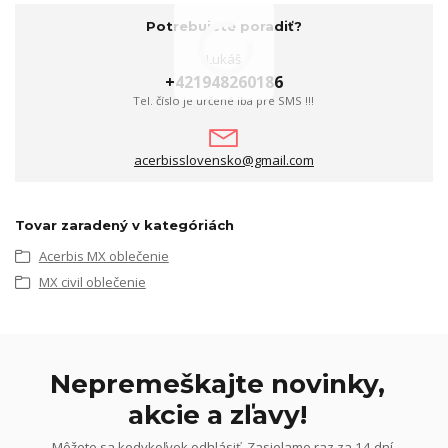
Potrebujete poradiť?
Lukáš
+421948260186
Tel. číslo je určené iba pre SMS !!!
acerbisslovensko@gmail.com
Tovar zaradený v kategóriách
Acerbis MX oblečenie
MX civil oblečenie
Nepremeškajte novinky,
akcie a zľavy!
Môžete sa kedykoľvek odhlásiť. Zasielame raz za 14 dní.