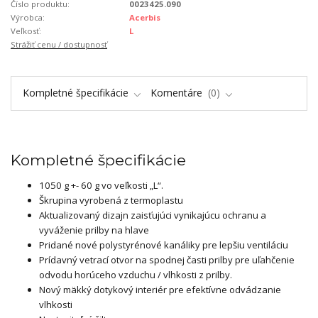
Číslo produktu:
0023425.090
Výrobca:
Acerbis
Veľkosť:
L
Strážiť cenu / dostupnosť
Kompletné špecifikácie
Komentáre
0
Kompletné špecifikácie
1050 g +- 60 g vo veľkosti „L“.
Škrupina vyrobená z termoplastu
Aktualizovaný dizajn zaisťujúci vynikajúcu ochranu a
vyváženie prilby na hlave
Pridané nové polystyrénové kanáliky pre lepšiu ventiláciu
Prídavný vetrací otvor na spodnej časti prilby pre uľahčenie
odvodu horúceho vzduchu / vlhkosti z prilby.
Nový mäkký dotykový interiér pre efektívne odvádzanie
vlhkosti