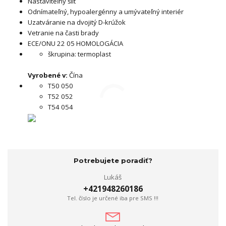
Nastaviteľný šilt
Odnímateľný, hypoalergénny a umývateľný interiér
Uzatváranie na dvojitý D-krúžok
Vetranie na časti brady
ECE/ONU 22 05 HOMOLOGÁCIA
škrupina: termoplast
Vyrobené v:
Čína
T50 050
T52 052
T54 054
Potrebujete poradiť?
Lukáš
+421948260186
Tel. číslo je určené iba pre SMS !!!