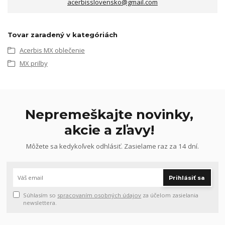
acerbisslovensko@gmail.com
Tovar zaradený v kategóriách
Acerbis MX oblečenie
MX prilby
Nepremeškajte novinky,
akcie a zľavy!
Môžete sa kedykoľvek odhlásiť. Zasielame raz za 14 dní.
Prihlásiť sa
Súhlasím so
spracovaním osobných údajov
za účelom zasielania
newslettera.