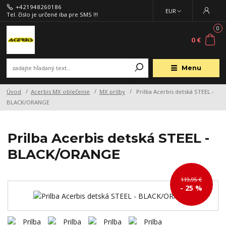
+421948260186
EUR
Tel. číslo je určené iba pre SMS !!!
0
0 €
Menu
Úvod
Acerbis MX oblečenie
MX prilby
Prilba Acerbis detská STEEL -
BLACK/ORANGE
Prilba Acerbis detská STEEL -
BLACK/ORANGE
119,95 €
- 25 %