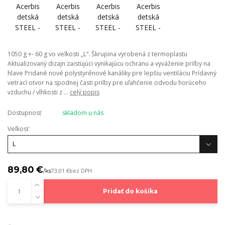
1050 g +- 60 g vo veľkosti „L“. Škrupina vyrobená z termoplastu
Aktualizovaný dizajn zaisťujúci vynikajúcu ochranu a vyváženie prilby na
hlave Pridané nové polystyrénové kanáliky pre lepšiu ventiláciu Prídavný
vetrací otvor na spodnej časti prilby pre uľahčenie odvodu horúceho
vzduchu / vlhkosti z ...
celý popis
Dostupnosť
skladom u nás
Veľkosť
89,80 €
/
ks
73,01 €
bez DPH
Pridať do košíka