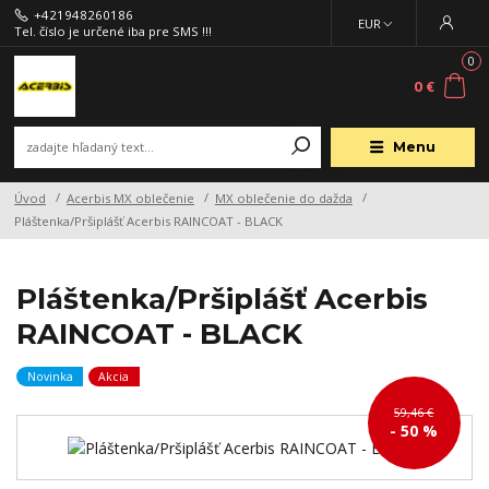
+421948260186
EUR
Tel. číslo je určené iba pre SMS !!!
0
0 €
Menu
Úvod
Acerbis MX oblečenie
MX oblečenie do dažda
Pláštenka/Pršiplášť Acerbis RAINCOAT - BLACK
Pláštenka/Pršiplášť Acerbis
RAINCOAT - BLACK
Novinka
Akcia
59,46 €
- 50 %