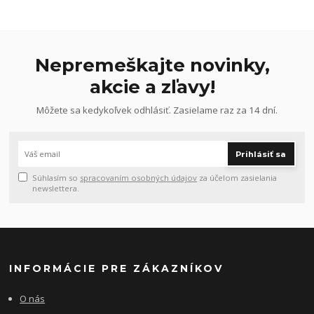
Nepremeškajte novinky,
akcie a zľavy!
Môžete sa kedykoľvek odhlásiť. Zasielame raz za 14 dní.
Prihlásiť sa
Súhlasím so
spracovaním osobných údajov
za účelom zasielania
newslettera.
INFORMÁCIE PRE ZÁKAZNÍKOV
O nás