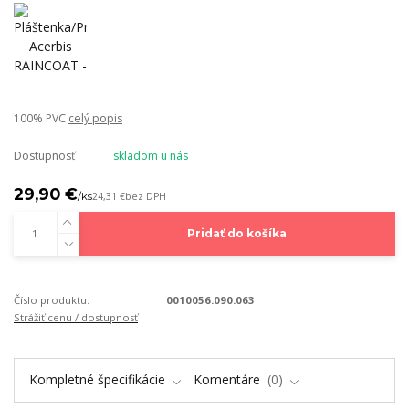
100% PVC
celý popis
Dostupnosť
skladom u nás
29,90 €
/
ks
24,31 €
bez DPH
Pridať do košíka
Číslo produktu:
0010056.090.063
Strážiť cenu / dostupnosť
Kompletné špecifikácie
Komentáre
0