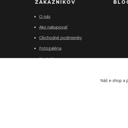
ZÁKAZNÍKOV
BLO
O nás
Ako nakupovať
Obchodné podmienky
Fotogaléria
Kontakty
Blog
Náš e-shop a p