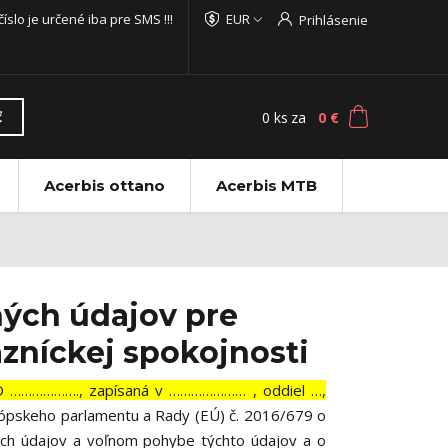
 číslo je určené iba pre SMS !!!
EUR
Prihlásenie
0
ks
za
0 €
ť
Acerbis ottano
Acerbis MTB
ých údajov pre
azníckej spokojnosti
ČO ………………., zapísaná v ………………… , oddiel …,
urópskeho parlamentu a Rady (EÚ) č. 2016/679 o
ých údajov a voľnom pohybe týchto údajov a o