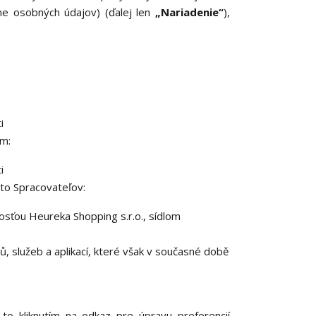
ne osobných údajov) (ďalej len
„Nariadenie“
),
i
om:
i
to Spracovateľov:
sťou Heureka Shopping s.r.o., sídlom
, služeb a aplikací, které však v současné době
to kliknutím na odkaz pre úpravu preferencií