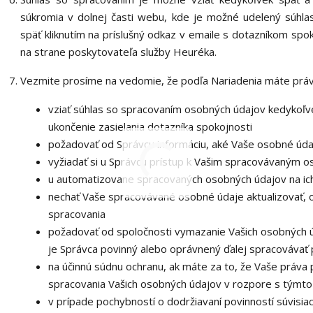
súkromia v dolnej časti webu, kde je možné udelený súhlas
späť kliknutím na príslušný odkaz v emaile s dotazníkom spo
na strane poskytovateľa služby Heuréka.
Vezmite prosíme na vedomie, že podľa Nariadenia máte práv
vziať súhlas so spracovaním osobných údajov kedykoľve
ukončenie zasielania dotazníka spokojnosti
požadovať od Správcu informáciu, aké Vaše osobné úda
vyžiadať si u Správcu prístup k Vašim spracovávaným 
u automatizovane spracovaných osobných údajov na ich
nechať Vaše spracovávané osobné údaje aktualizovať, 
spracovania
požadovať od spoločnosti vymazanie Vašich osobných ú
je Správca povinný alebo oprávnený ďalej spracovávať 
na účinnú súdnu ochranu, ak máte za to, že Vaše práva 
spracovania Vašich osobných údajov v rozpore s týmt
v prípade pochybností o dodržiavaní povinností súvisia