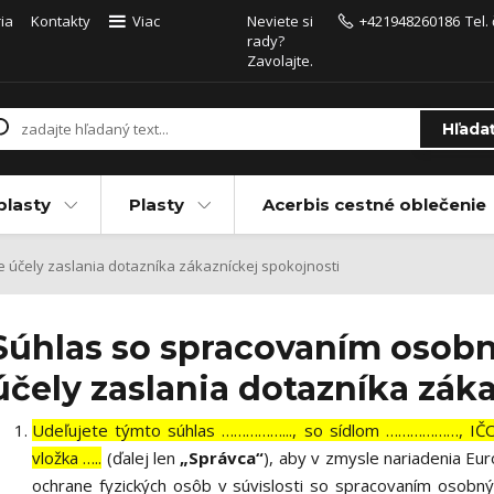
ia
Kontakty
Viac
Neviete si
+421948260186
Tel.
rady?
Zavolajte.
Hľada
plasty
Plasty
Acerbis cestné oblečenie
účely zaslania dotazníka zákazníckej spokojnosti
Súhlas so spracovaním osobn
účely zaslania dotazníka zák
Udeľujete týmto súhlas ……………..., so sídlom ………………, I
vložka …..
(ďalej len
„Správca“
), aby v zmysle nariadenia E
ochrane fyzických osôb v súvislosti so spracovaním osobn