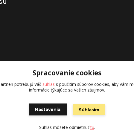
GU
Spracovanie cookies
artneri potrebujú Váš
súhlas
s použitím súborov cookies, aby Vám mo
informácie týkajúce sa Vašich záujmov.
Nastavenia
Súhlasím
Vytvorené na
Eshop-rychlo.sk
Súhlas môžete odmietnuť
tu
.