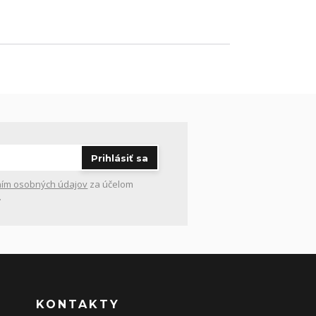
Prihlásiť sa
ím osobných údajov
za účelom
.
KONTAKTY