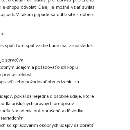
 e-shopu odvolať. Ďalej je možné vziať súhlas
kojnosti. V takom prípade sa odhlásite z odberu
o:
k späť, toto späť vzatie bude mať za následok
je spracúva
osobným údajom a požadovať o ich kópiu
 prenositeľnosť
opraviť alebo požadovať obmedzenie ich
dajov, pokiaľ sa nejedná o osobné údaje, ktoré
podľa príslušných právnych predpisov
podľa Nariadenia boli porušené v dôsledku
o Nariadením
cich so spracovaním osobných údajov sa obrátiť