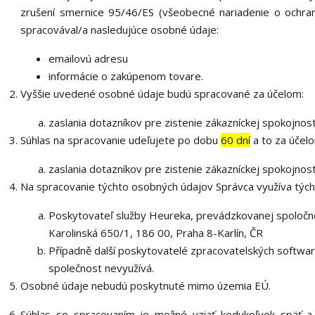
zrušení smernice 95/46/ES (všeobecné nariadenie o ochra
spracovával/a nasledujúce osobné údaje:
emailovú adresu
informácie o zakúpenom tovare.
Vyššie uvedené osobné údaje budú spracované za účelom:
zaslania dotazníkov pre zistenie zákazníckej spokojnost
Súhlas na spracovanie udeľujete po dobu
60 dní
a to za účel
zaslania dotazníkov pre zistenie zákazníckej spokojnost
Na spracovanie týchto osobných údajov Správca využíva tých
Poskytovateľ služby Heureka, prevádzkovanej spoločno
Karolinská 650/1, 186 00, Praha 8-Karlín, ČR
Případně další poskytovatelé zpracovatelských softwarů
společnost nevyužívá.
Osobné údaje nebudú poskytnuté mimo územia EÚ.
Súhlas so spracovaním je možné vziať kedykoľvek späť a 