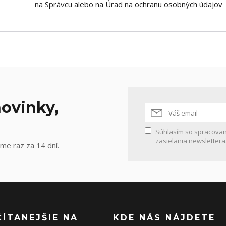
na Správcu alebo na Úrad na ochranu osobných údajov
ovinky,
Súhlasím so
spracovan
zasielania newslettera
me raz za 14 dní.
ČÍTANEJŠIE NA
KDE NÁS NÁJDETE