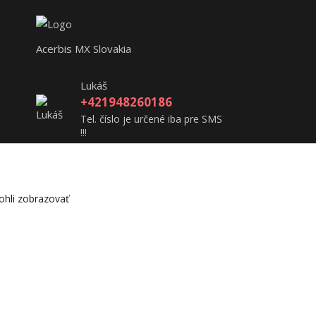
Acerbis MX Slovakia
Lukáš
+421948260186
Tel. číslo je určené iba pre SMS
!!!
acerbisslovensko@gmail.com
hli zobrazovať