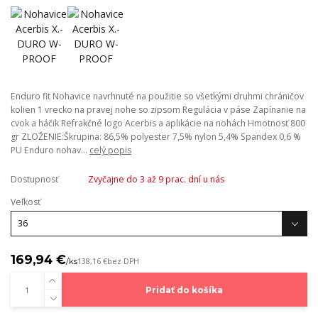
Enduro fit Nohavice navrhnuté na použitie so všetkými druhmi chráničov
kolien 1 vrecko na pravej nohe so zipsom Regulácia v páse Zapínanie na
cvok a háčik Refrakčné logo Acerbis a aplikácie na nohách Hmotnosť 800
gr ZLOŽENIE:Škrupina: 86,5% polyester 7,5% nylon 5,4% Spandex 0,6 %
PU Enduro nohav...
celý popis
Dostupnosť
Zvyčajne do 3 až 9 prac. dní u nás
Veľkosť
169,94 €
/
ks
138,16 €
bez DPH
Pridať do košíka