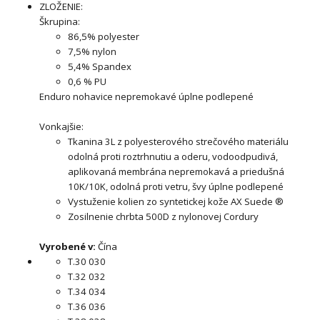
ZLOŽENIE:
Škrupina:
86,5% polyester
7,5% nylon
5,4% Spandex
0,6 % PU
Enduro nohavice nepremokavé úplne podlepené
Vonkajšie:
Tkanina 3L z polyesterového strečového materiálu
odolná proti roztrhnutiu a oderu, vodoodpudivá,
aplikovaná membrána nepremokavá a priedušná
10K/10K, odolná proti vetru, švy úplne podlepené
Vystuženie kolien zo syntetickej kože AX Suede ®
Zosilnenie chrbta 500D z nylonovej Cordury
Vyrobené v:
Čína
T.30 030
T.32 032
T.34 034
T.36 036