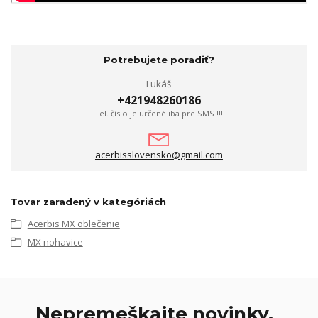
Potrebujete poradiť?
Lukáš
+421948260186
Tel. číslo je určené iba pre SMS !!!
acerbisslovensko@gmail.com
Tovar zaradený v kategóriách
Acerbis MX oblečenie
MX nohavice
Nepremeškajte novinky,