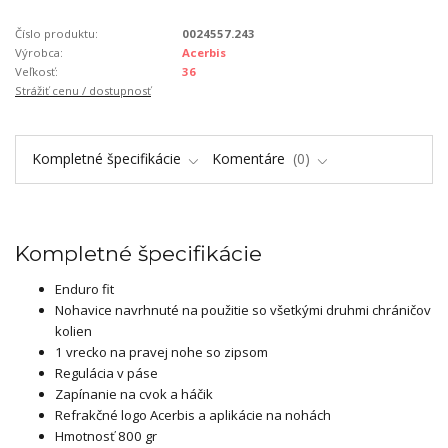
Číslo produktu:
0024557.243
Výrobca:
Acerbis
Veľkosť:
36
Strážiť cenu / dostupnosť
Kompletné špecifikácie
Komentáre
0
Kompletné špecifikácie
Enduro fit
Nohavice navrhnuté na použitie so všetkými druhmi chráničov
kolien
1 vrecko na pravej nohe so zipsom
Regulácia v páse
Zapínanie na cvok a háčik
Refrakčné logo Acerbis a aplikácie na nohách
Hmotnosť 800 gr