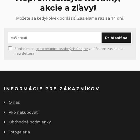
akcie a zľavy!
Môžete sa kedykoľvek odhlásiť. Zasielame raz za 14 dní.
Prihlásiť sa
Súhlasím so
spracovaním osobných údajov
za účelom zasielania
newslettera.
INFORMÁCIE PRE ZÁKAZNÍKOV
O nás
Ako nakupovať
Obchodné podmienky
Fotogaléria