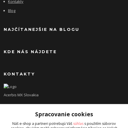
Kontakty
Blog
NAJČÍTANEJŠIE NA BLOGU
KDE NÁS NÁJDETE
KONTAKTY
Acerbis MX Slovakia
Lukáš
Spracovanie cookies
+421948260186
Tel. číslo je určené iba pre SMS !!!
Náš e-shop a partneri potrebujú Váš
súhlas
s použitím súborov