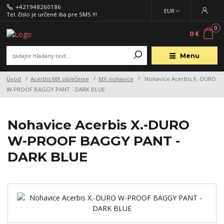
+421948260186
EUR
Tel. číslo je určené iba pre SMS !!!
0
0 €
Menu
Úvod
Acerbis MX oblečenie
MX nohavice
Nohavice Acerbis X.-DURO
W-PROOF BAGGY PANT - DARK BLUE
Nohavice Acerbis X.-DURO
W-PROOF BAGGY PANT -
DARK BLUE