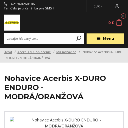
+421948260186
EUR
Tel. číslo je určené iba pre SMS !!!
0
0 €
Menu
Úvod
Acerbis MX oblečenie
MX nohavice
Nohavice Acerbis X-DURO
ENDURO - MODRÁ/ORANŽOVÁ
Nohavice Acerbis X-DURO
ENDURO -
MODRÁ/ORANŽOVÁ