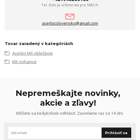
Tel. číslo je určené iba pre SMS !!!
acerbisslovensko@gmail.com
Tovar zaradený v kategóriách
Acerbis MX oblečenie
MX nohavice
Nepremeškajte novinky,
akcie a zľavy!
Môžete sa kedykoľvek odhlásiť. Zasielame raz za 14 dní.
Prihlásiť sa