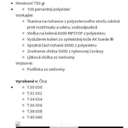
Hmotnosť 750 gr
100 percentný polyester
Vonkajšie:
Tkanina na nohavice z polyesterového streču odolná
proti roztrhnutiu a oderu, vodoodpudivá
Vložka na kolená 600D RIPSTOP z polyesteru
Vystuženie kolien zo syntetickej kože AX Suede ®
Spodná časť nohavíc 600D z polyesteru
Zosilnenie chrbta 500D z nylonovej Cordury
Lýtková vložka zo sieťoviny
Vnútorné:
Podšívka zo sieťoviny
Vyrobené v:
Čína
T.30 030
T.32 032
T.34 034
T.36 036
T.38 038
T.40 040