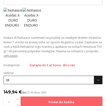
Enduro fit Nohavice navrhnuté na použitie so všetkými druhmi chráničov
kolien 1 vrecko na pravej nohe so zipsom Regulácia v páse Zapínanie na
cvok a háčik Refrakčné logo Acerbis a aplikácie na nohách Hmotnosť 750
gr 100 percentný polyester Vonkajšie: Tkanina na nohavice z polyeste...
celý popis
Dostupnosť
Zvyčajne do 3 až 9 prac. dní u nás
Veľkosť
149,94 €
/
ks
121,90 €
bez DPH
Pridať do košíka