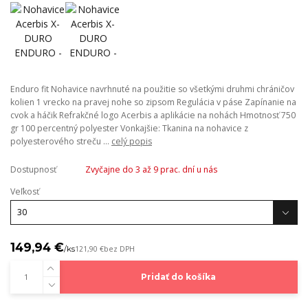
Enduro fit Nohavice navrhnuté na použitie so všetkými druhmi chráničov
kolien 1 vrecko na pravej nohe so zipsom Regulácia v páse Zapínanie na
cvok a háčik Refrakčné logo Acerbis a aplikácie na nohách Hmotnosť 750
gr 100 percentný polyester Vonkajšie: Tkanina na nohavice z
polyesterového streču ...
celý popis
Dostupnosť
Zvyčajne do 3 až 9 prac. dní u nás
Veľkosť
149,94 €
/
ks
121,90 €
bez DPH
Pridať do košíka