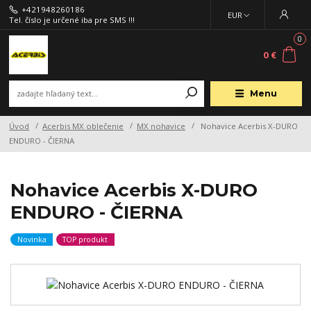
+421948260186
EUR
Tel. číslo je určené iba pre SMS !!!
0
0 €
Menu
Úvod
Acerbis MX oblečenie
MX nohavice
Nohavice Acerbis X-DURO
ENDURO - ČIERNA
Nohavice Acerbis X-DURO
ENDURO - ČIERNA
Novinka
TOP produkt