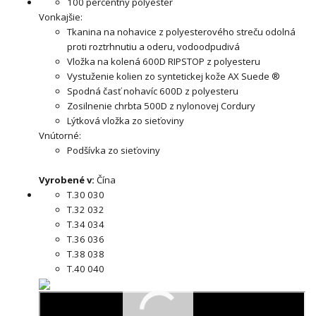
100 percentný polyester
Vonkajšie:
Tkanina na nohavice z polyesterového streču odolná
proti roztrhnutiu a oderu, vodoodpudivá
Vložka na kolená 600D RIPSTOP z polyesteru
Vystuženie kolien zo syntetickej kože AX Suede ®
Spodná časť nohavíc 600D z polyesteru
Zosilnenie chrbta 500D z nylonovej Cordury
Lýtková vložka zo sieťoviny
Vnútorné:
Podšívka zo sieťoviny
Vyrobené v:
Čína
T.30 030
T.32 032
T.34 034
T.36 036
T.38 038
T.40 040