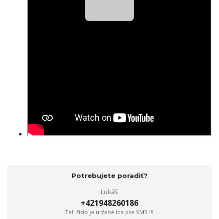
Potrebujete poradiť?
Lukáš
+421948260186
Tel. číslo je určené iba pre SMS !!!