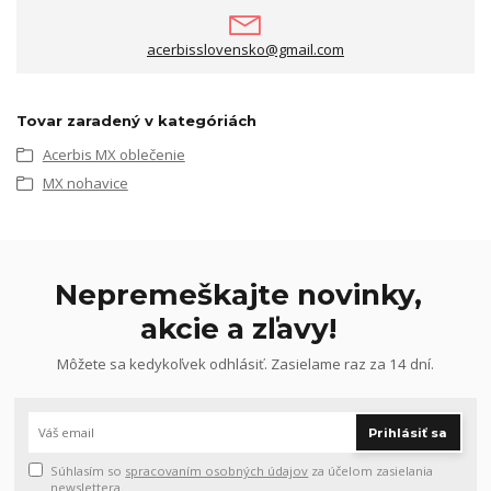
acerbisslovensko@gmail.com
Tovar zaradený v kategóriách
Acerbis MX oblečenie
MX nohavice
Nepremeškajte novinky,
akcie a zľavy!
Môžete sa kedykoľvek odhlásiť. Zasielame raz za 14 dní.
Prihlásiť sa
Súhlasím so
spracovaním osobných údajov
za účelom zasielania
newslettera.