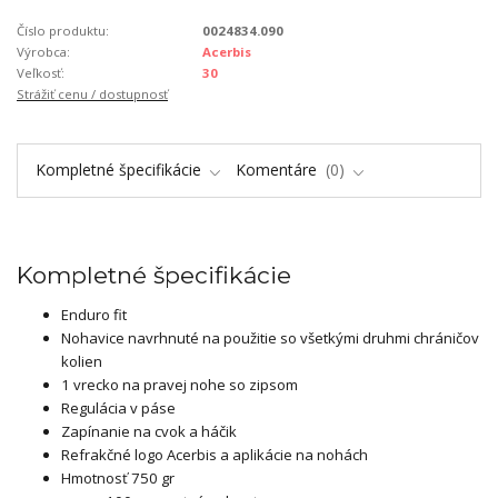
Číslo produktu:
0024834.090
Výrobca:
Acerbis
Veľkosť:
30
Strážiť cenu / dostupnosť
Kompletné špecifikácie
Komentáre
0
Kompletné špecifikácie
Enduro fit
Nohavice navrhnuté na použitie so všetkými druhmi chráničov
kolien
1 vrecko na pravej nohe so zipsom
Regulácia v páse
Zapínanie na cvok a háčik
Refrakčné logo Acerbis a aplikácie na nohách
Hmotnosť 750 gr