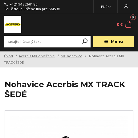
+421948260186
EUR
Tel. číslo je určené iba pre SMS !!!
0
0 €
Menu
Úvod
Acerbis MX oblečenie
MX nohavice
Nohavice Acerbis MX
TRACK ŠEDÉ
Nohavice Acerbis MX TRACK
ŠEDÉ