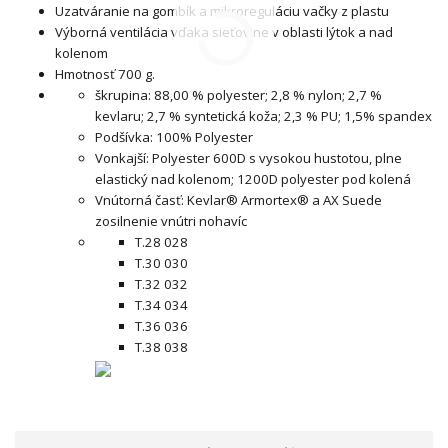
Uzatváranie na gombík a mikroreguláciu vačky z plastu
Výborná ventilácia vďaka sieťovine v oblasti lýtok a nad
kolenom
Hmotnosť 700 g.
škrupina: 88,00 % polyester; 2,8 % nylon; 2,7 %
kevlaru; 2,7 % syntetická koža; 2,3 % PU; 1,5% spandex
Podšívka: 100% Polyester
Vonkajší: Polyester 600D s vysokou hustotou, plne
elastický nad kolenom; 1200D polyester pod kolená
Vnútorná časť: Kevlar® Armortex® a AX Suede
zosilnenie vnútri nohavíc
T.28 028
T.30 030
T.32 032
T.34 034
T.36 036
T.38 038