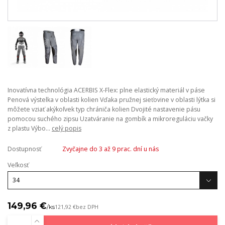
Inovatívna technológia ACERBIS X-Flex: plne elastický materiál v páse
Penová výstelka v oblasti kolien Vďaka pružnej sieťovine v oblasti lýtka si
môžete vziať akýkoľvek typ chrániča kolien Dvojité nastavenie pásu
pomocou suchého zipsu Uzatváranie na gombík a mikroreguláciu vačky
z plastu Výbo...
celý popis
Dostupnosť
Zvyčajne do 3 až 9 prac. dní u nás
Veľkosť
149,96 €
/
ks
121,92 €
bez DPH