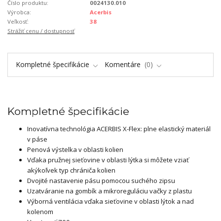
Číslo produktu:
0024130.010
Výrobca:
Acerbis
Veľkosť:
38
Strážiť cenu / dostupnosť
Kompletné špecifikácie
Komentáre
0
Kompletné špecifikácie
Inovatívna technológia ACERBIS X-Flex: plne elastický materiál
v páse
Penová výstelka v oblasti kolien
Vďaka pružnej sieťovine v oblasti lýtka si môžete vziať
akýkoľvek typ chrániča kolien
Dvojité nastavenie pásu pomocou suchého zipsu
Uzatváranie na gombík a mikroreguláciu vačky z plastu
Výborná ventilácia vďaka sieťovine v oblasti lýtok a nad
kolenom