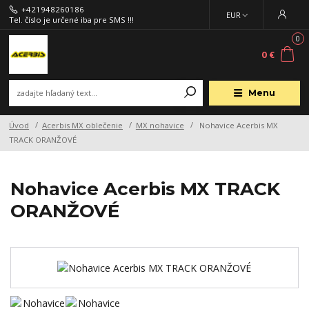
+421948260186
EUR
Tel. číslo je určené iba pre SMS !!!
0
0 €
Menu
Úvod
Acerbis MX oblečenie
MX nohavice
Nohavice Acerbis MX
TRACK ORANŽOVÉ
Nohavice Acerbis MX TRACK
ORANŽOVÉ