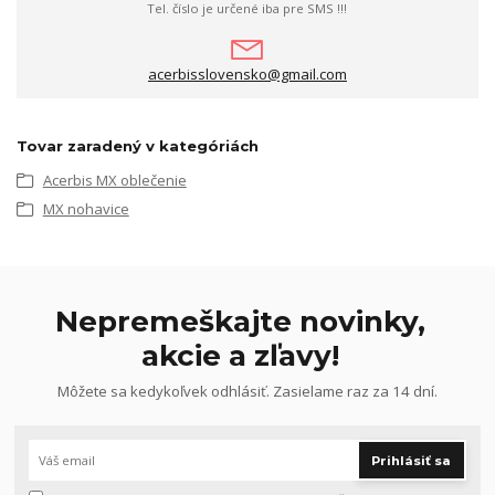
Tel. číslo je určené iba pre SMS !!!
acerbisslovensko@gmail.com
Tovar zaradený v kategóriách
Acerbis MX oblečenie
MX nohavice
Nepremeškajte novinky,
akcie a zľavy!
Môžete sa kedykoľvek odhlásiť. Zasielame raz za 14 dní.
Prihlásiť sa