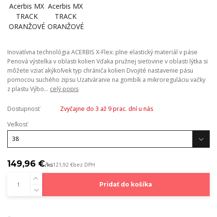
Inovatívna technológia ACERBIS X-Flex: plne elastický materiál v páse
Penová výstelka v oblasti kolien Vďaka pružnej sieťovine v oblasti lýtka si
môžete vziať akýkoľvek typ chrániča kolien Dvojité nastavenie pásu
pomocou suchého zipsu Uzatváranie na gombík a mikroreguláciu vačky
z plastu Výbo...
celý popis
Dostupnosť
Zvyčajne do 3 až 9 prac. dní u nás
Veľkosť
149,96 €
/
ks
121,92 €
bez DPH
Pridať do košíka