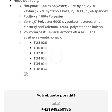
Hmotnosť 700 g.
škrupina: 88,00 % polyester; 2,8 % nylon; 2,7 %
kevlaru; 2,7 % syntetická koža; 2,3 % PU; 1,5% spandex
Podšívka: 100% Polyester
Vonkajší: Polyester 600D s vysokou hustotou, plne
elastický nad kolenom; 1200D polyester pod kolená
Vnútorná časť: Kevlar® Armortex® a AX Suede
zosilnenie vnútri nohavíc
T.28 028
T.30 030
T.32 032
T.34 034
T.36 036
T.38 038
Potrebujete poradiť?
Lukáš
+421948260186