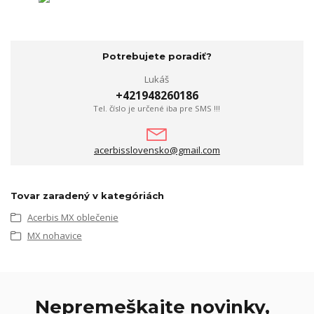
Potrebujete poradiť?
Lukáš
+421948260186
Tel. číslo je určené iba pre SMS !!!
acerbisslovensko@gmail.com
Tovar zaradený v kategóriách
Acerbis MX oblečenie
MX nohavice
Nepremeškajte novinky,