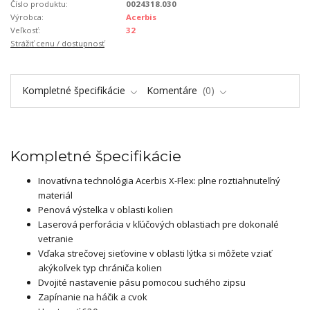
Číslo produktu:
0024318.030
Výrobca:
Acerbis
Veľkosť:
32
Strážiť cenu / dostupnosť
Kompletné špecifikácie
Komentáre
0
Kompletné špecifikácie
Inovatívna technológia Acerbis X-Flex: plne roztiahnuteľný
materiál
Penová výstelka v oblasti kolien
Laserová perforácia v kľúčových oblastiach pre dokonalé
vetranie
Vďaka strečovej sieťovine v oblasti lýtka si môžete vziať
akýkoľvek typ chrániča kolien
Dvojité nastavenie pásu pomocou suchého zipsu
Zapínanie na háčik a cvok