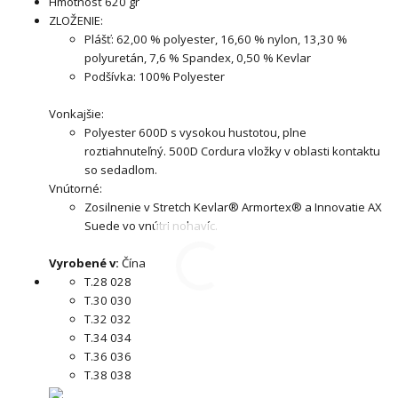
Hmotnosť 620 gr
ZLOŽENIE:
Plášť: 62,00 % polyester, 16,60 % nylon, 13,30 %
polyuretán, 7,6 % Spandex, 0,50 % Kevlar
Podšívka: 100% Polyester
Vonkajšie:
Polyester 600D s vysokou hustotou, plne
roztiahnuteľný. 500D Cordura vložky v oblasti kontaktu
so sedadlom.
Vnútorné:
Zosilnenie v Stretch Kevlar® Armortex® a Innovatie AX
Suede vo vnútri nohavíc.
Vyrobené v:
Čína
T.28 028
T.30 030
T.32 032
T.34 034
T.36 036
T.38 038