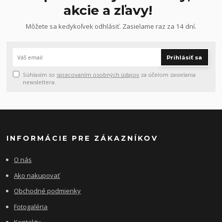
akcie a zľavy!
Môžete sa kedykoľvek odhlásiť. Zasielame raz za 14 dní.
Prihlásiť sa
Súhlasím so
spracovaním osobných údajov
za účelom zasielania
newslettera.
INFORMÁCIE PRE ZÁKAZNÍKOV
O nás
Ako nakupovať
Obchodné podmienky
Fotogaléria