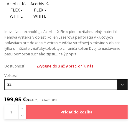
Inovatívna technológia Acerbis X-Flex: plne roztiahnuteľný materiál
Penová výstelka v oblasti kolien Laserová perforácia v kľúčových
oblastiach pre dokonalé vetranie Vďaka strečovej sieťovine v oblasti
lýtka si môžete vziať akýkoľvek typ chrániča kolien Dvojité nastavenie
pásu pomocou suchého zipsu...
celý popis
Dostupnosť
Zvyčajne do 3 až 9 prac. dní u nás
Veľkosť
199,95 €
/
ks
162,56 €
bez DPH
Pridať do košíka