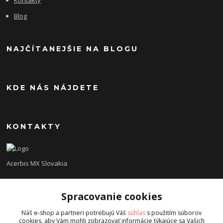
Kontakty
Blog
NAJČÍTANEJŠIE NA BLOGU
KDE NÁS NÁJDETE
KONTAKTY
Acerbis MX Slovakia
Lukáš
Spracovanie cookies
+421948260186
Tel. číslo je určené iba pre SMS !!!
Náš e-shop a partneri potrebujú Váš
súhlas
s použitím súborov
cookies, aby Vám mohli zobrazovať informácie týkajúce sa Vašich