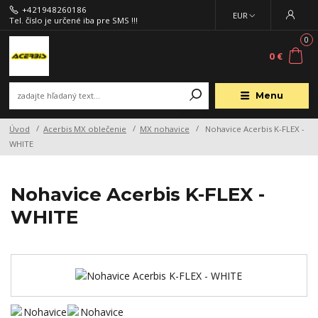
+421948260186
EUR
Tel. číslo je určené iba pre SMS !!!
0
0 €
Menu
Úvod
Acerbis MX oblečenie
MX nohavice
Nohavice Acerbis K-FLEX -
WHITE
Nohavice Acerbis K-FLEX -
WHITE