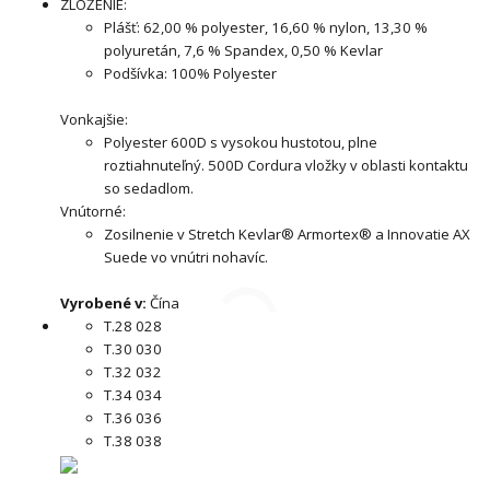
ZLOŽENIE:
Plášť: 62,00 % polyester, 16,60 % nylon, 13,30 %
polyuretán, 7,6 % Spandex, 0,50 % Kevlar
Podšívka: 100% Polyester
Vonkajšie:
Polyester 600D s vysokou hustotou, plne
roztiahnuteľný. 500D Cordura vložky v oblasti kontaktu
so sedadlom.
Vnútorné:
Zosilnenie v Stretch Kevlar® Armortex® a Innovatie AX
Suede vo vnútri nohavíc.
Vyrobené v:
Čína
T.28 028
T.30 030
T.32 032
T.34 034
T.36 036
T.38 038