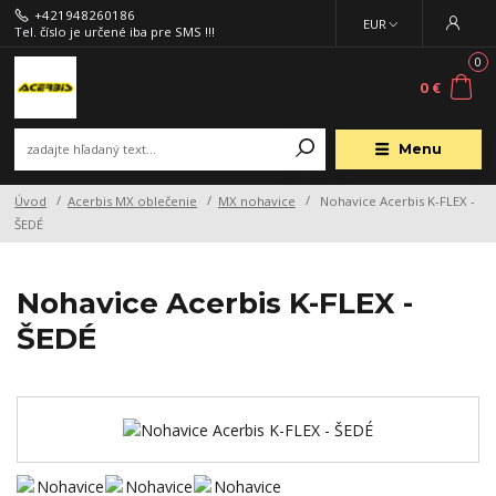
+421948260186
EUR
Tel. číslo je určené iba pre SMS !!!
0
0 €
Menu
Úvod
Acerbis MX oblečenie
MX nohavice
Nohavice Acerbis K-FLEX -
ŠEDÉ
Nohavice Acerbis K-FLEX -
ŠEDÉ