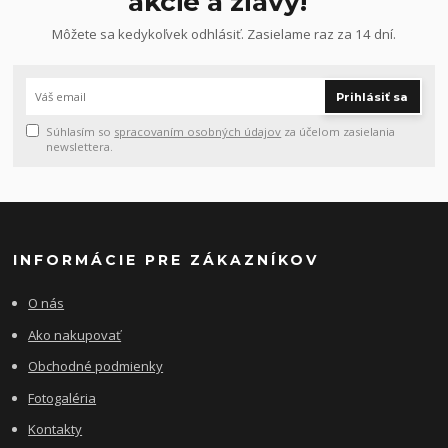
akcie a zľavy!
Môžete sa kedykoľvek odhlásiť. Zasielame raz za 14 dní.
Prihlásiť sa
Súhlasím so
spracovaním osobných údajov
za účelom zasielania
newslettera.
INFORMÁCIE PRE ZÁKAZNÍKOV
O nás
Ako nakupovať
Obchodné podmienky
Fotogaléria
Kontakty