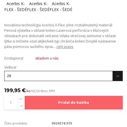
Inovatívna technológia Acerbis X-Flex: plne roztiahnuteľný materiál
Penová výstelka v oblasti kolien Laserová perforácia v kľúčových
oblastiach pre dokonalé vetranie Vďaka strečovej sieťovine v oblasti
lýtka si môžete vziať akýkoľvek typ chrániča kolien Dvojité nastavenie
pásu pomocou suchého zipsu...
celý popis
Dostupnosť
skladom u nás
Veľkosť
199,95 €
/
ks
162,56 €
bez DPH
Pridať do košíka
Číslo produktu:
0024318.073