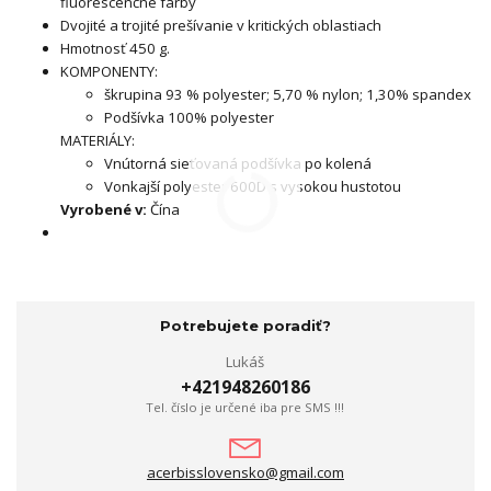
fluorescenčné farby
Dvojité a trojité prešívanie v kritických oblastiach
Hmotnosť 450 g.
KOMPONENTY:
škrupina 93 % polyester; 5,70 % nylon; 1,30% spandex
Podšívka 100% polyester
MATERIÁLY:
Vnútorná sieťovaná podšívka po kolená
Vonkajší polyester 600D s vysokou hustotou
Vyrobené v:
Čína
Potrebujete poradiť?
Lukáš
+421948260186
Tel. číslo je určené iba pre SMS !!!
acerbisslovensko@gmail.com