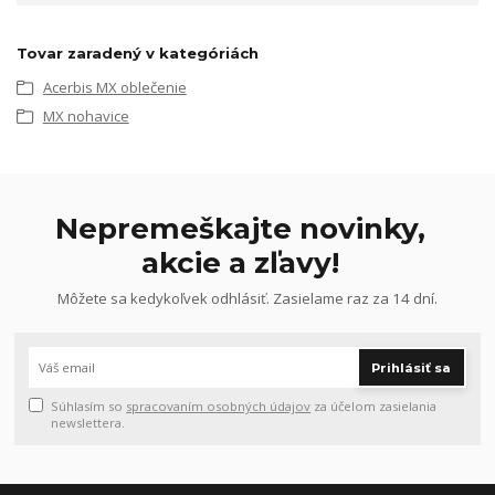
Tovar zaradený v kategóriách
Acerbis MX oblečenie
MX nohavice
Nepremeškajte novinky,
akcie a zľavy!
Môžete sa kedykoľvek odhlásiť. Zasielame raz za 14 dní.
Prihlásiť sa
Súhlasím so
spracovaním osobných údajov
za účelom zasielania
newslettera.