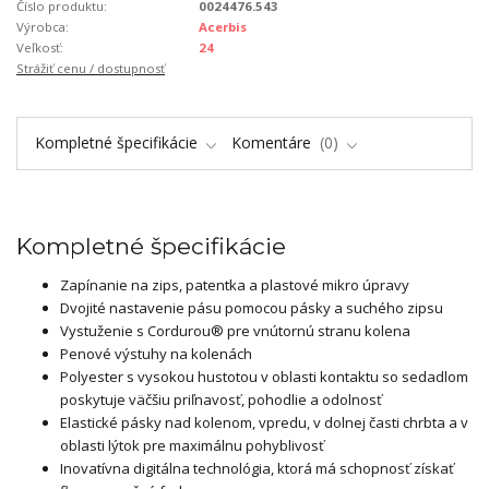
Číslo produktu:
0024476.543
Výrobca:
Acerbis
Veľkosť:
24
Strážiť cenu / dostupnosť
Kompletné špecifikácie
Komentáre
0
Kompletné špecifikácie
Zapínanie na zips, patentka a plastové mikro úpravy
Dvojité nastavenie pásu pomocou pásky a suchého zipsu
Vystuženie s Cordurou® pre vnútornú stranu kolena
Penové výstuhy na kolenách
Polyester s vysokou hustotou v oblasti kontaktu so sedadlom
poskytuje väčšiu priľnavosť, pohodlie a odolnosť
Elastické pásky nad kolenom, vpredu, v dolnej časti chrbta a v
oblasti lýtok pre maximálnu pohyblivosť
Inovatívna digitálna technológia, ktorá má schopnosť získať