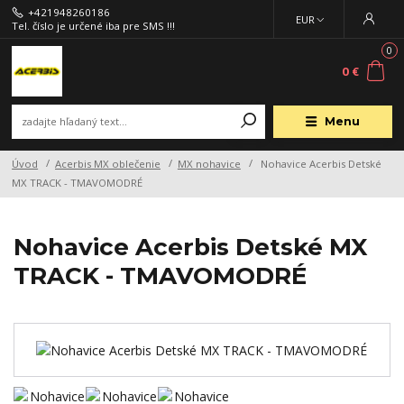
+421948260186
EUR
Tel. číslo je určené iba pre SMS !!!
0
0 €
Menu
Úvod
Acerbis MX oblečenie
MX nohavice
Nohavice Acerbis Detské
MX TRACK - TMAVOMODRÉ
Nohavice Acerbis Detské MX
TRACK - TMAVOMODRÉ