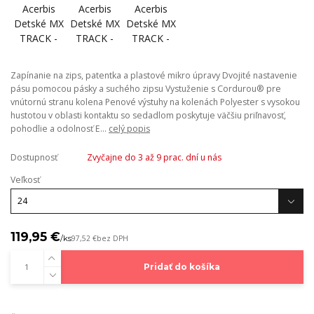
Zapínanie na zips, patentka a plastové mikro úpravy Dvojité nastavenie
pásu pomocou pásky a suchého zipsu Vystuženie s Cordurou® pre
vnútornú stranu kolena Penové výstuhy na kolenách Polyester s vysokou
hustotou v oblasti kontaktu so sedadlom poskytuje väčšiu priľnavosť,
pohodlie a odolnosť E...
celý popis
Dostupnosť
Zvyčajne do 3 až 9 prac. dní u nás
Veľkosť
119,95 €
/
ks
97,52 €
bez DPH
Pridať do košíka