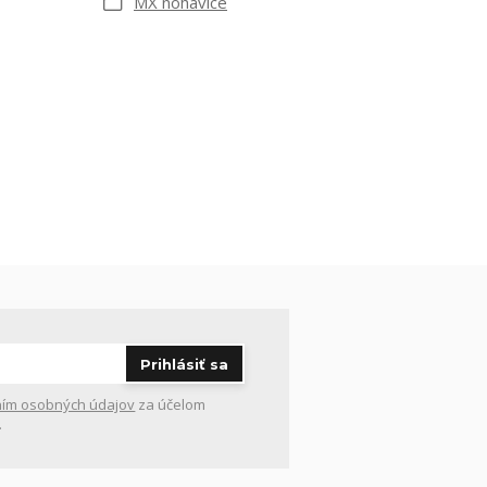
MX nohavice
Prihlásiť sa
ím osobných údajov
za účelom
.