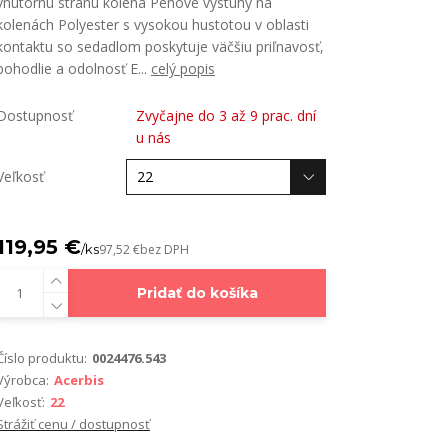
vnútornú stranu kolena Penové výstuhy na
kolenách Polyester s vysokou hustotou v oblasti
kontaktu so sedadlom poskytuje väčšiu priľnavosť,
pohodlie a odolnosť E...
celý popis
Dostupnosť
Zvyčajne do 3 až 9 prac. dní
u nás
Veľkosť
119,95 €
/
ks
97,52 €
bez DPH
Pridať do košíka
Číslo produktu:
0024476.543
Výrobca:
Acerbis
Veľkosť:
22
Strážiť cenu / dostupnosť