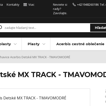
ia
Kontakty
Viac
Neviete si
+421948260186
Tel.
rady?
Zavolajte.
Hľada
plasty
Plasty
Acerbis cestné oblečenie
havice Acerbis Detské MX TRACK - TMAVOMODRÉ
Detské MX TRACK - TMAVOMO