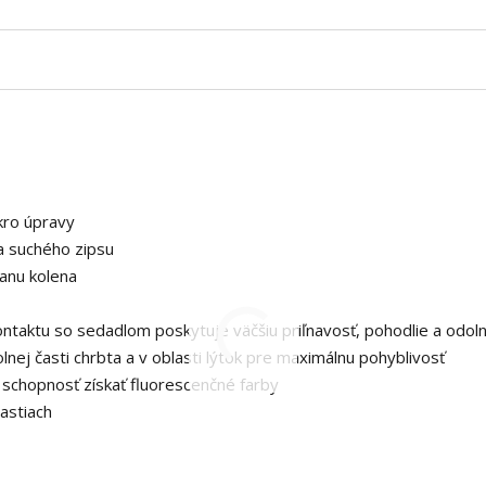
kro úpravy
a suchého zipsu
anu kolena
ontaktu so sedadlom poskytuje väčšiu priľnavosť, pohodlie a odol
lnej časti chrbta a v oblasti lýtok pre maximálnu pohyblivosť
á schopnosť získať fluorescenčné farby
lastiach