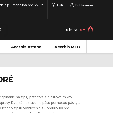
 číslo je určené iba pre SMS !!!
EUR
Prihlásenie
0
ks
za
0 €
ť
Acerbis ottano
Acerbis MTB
DRÉ
Zapínanie na zips, patentka a plastové mikro
úpravy Dvojité nastavenie pásu pomocou pásky a
suchého zipsu Vystuženie s Cordurou® pre