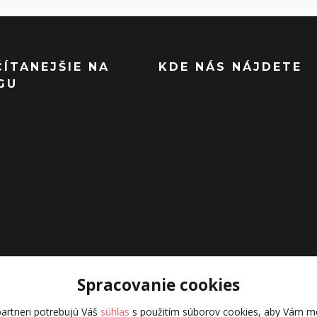
ČÍTANEJŠIE NA
KDE NÁS NÁJDETE
GU
Spracovanie cookies
artneri potrebujú Váš
súhlas
s použitím súborov cookies, aby Vám mo