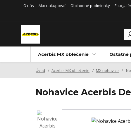
O nás
Ako nakupovať
Obchodné podmienky
Fotogalér
Acerbis MX oblečenie
Ostatné 
Úvod
Acerbis MX oblečenie
MX nohavice
No
Nohavice Acerbis 