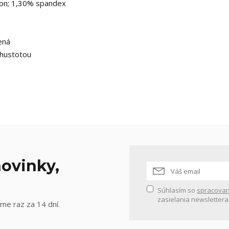
lon; 1,30% spandex
ená
 hustotou
ovinky,
Súhlasím so
spracovan
zasielania newslettera
me raz za 14 dní.