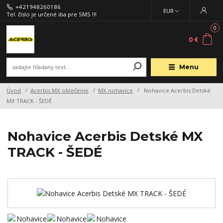
+421948260186
EUR
Tel. číslo je určené iba pre SMS !!!
0
0 €
Menu
Úvod
Acerbis MX oblečenie
MX nohavice
Nohavice Acerbis Detské
MX TRACK - ŠEDÉ
Nohavice Acerbis Detské MX
TRACK - ŠEDÉ