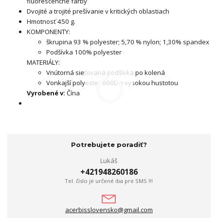
fluorescenčné farby
Dvojité a trojité prešívanie v kritických oblastiach
Hmotnosť 450 g.
KOMPONENTY:
škrupina 93 % polyester; 5,70 % nylon; 1,30% spandex
Podšívka 100% polyester
MATERIÁLY:
Vnútorná sieťovaná podšívka po kolená
Vonkajší polyester 600D s vysokou hustotou
Vyrobené v:
Čína
Potrebujete poradiť?
Lukáš
+421948260186
Tel. číslo je určené iba pre SMS !!!
acerbisslovensko@gmail.com