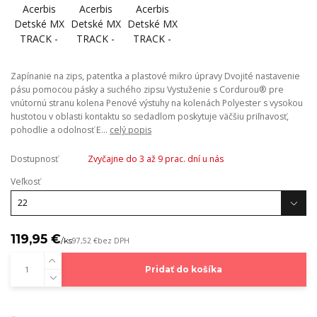
Zapínanie na zips, patentka a plastové mikro úpravy Dvojité nastavenie
pásu pomocou pásky a suchého zipsu Vystuženie s Cordurou® pre
vnútornú stranu kolena Penové výstuhy na kolenách Polyester s vysokou
hustotou v oblasti kontaktu so sedadlom poskytuje väčšiu priľnavosť,
pohodlie a odolnosť E...
celý popis
Dostupnosť
Zvyčajne do 3 až 9 prac. dní u nás
Veľkosť
119,95 €
/
ks
97,52 €
bez DPH
Pridať do košíka