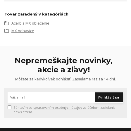
Tovar zaradený v kategóriách
Acerbis MX oblečenie
MX nohavice
Nepremeškajte novinky,
akcie a zľavy!
Môžete sa kedykoľvek odhlásiť. Zasielame raz za 14 dní.
Prihlásiť sa
Súhlasím so
spracovaním osobných údajov
za účelom zasielania
newslettera.