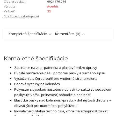
Číslo produktu:
0024476.076
Výrobca:
Acerbis
Veľkosť:
22
Strážiť cenu / dostupnosť
Kompletné špecifikácie
Komentáre
0
Kompletné špecifikácie
Zapínanie na zips, patentka a plastové mikro úpravy
Dvojité nastavenie pásu pomocou pásky a suchého zipsu
Vystuženie s Cordurou® pre vnútornú stranu kolena
Penové výstuhy na kolenách
Polyester s vysokou hustotou v oblasti kontaktu so sedadlom
poskytuje väčšiu priľnavosť, pohodlie a odolnosť
Elastické pásky nad kolenom, vpredu, v dolnej časti chrbta a v
oblasti lýtok pre maximálnu pohyblivosť
Inovatívna digitálna technológia, ktorá má schopnosť získať