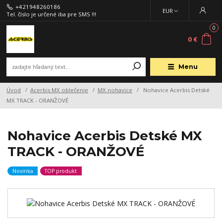
+421948260186
EUR
Tel. číslo je určené iba pre SMS !!!
0
0 €
Menu
Úvod
Acerbis MX oblečenie
MX nohavice
Nohavice Acerbis Detské
MX TRACK - ORANŽOVÉ
Nohavice Acerbis Detské MX
TRACK - ORANŽOVÉ
Novinka
TOP produkt