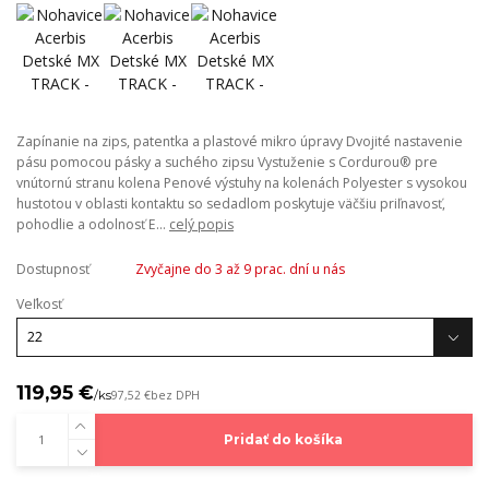
Zapínanie na zips, patentka a plastové mikro úpravy Dvojité nastavenie
pásu pomocou pásky a suchého zipsu Vystuženie s Cordurou® pre
vnútornú stranu kolena Penové výstuhy na kolenách Polyester s vysokou
hustotou v oblasti kontaktu so sedadlom poskytuje väčšiu priľnavosť,
pohodlie a odolnosť E...
celý popis
Dostupnosť
Zvyčajne do 3 až 9 prac. dní u nás
Veľkosť
119,95 €
/
ks
97,52 €
bez DPH
Pridať do košíka