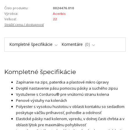
Číslo produktu:
0024476.010
Výrobca:
Acerbis
Veľkosť:
22
Strážiť cenu / dostupnosť
Kompletné špecifikácie
Komentáre
0
Kompletné špecifikácie
Zapínanie na zips, patentka a plastové mikro úpravy
Dvojité nastavenie pásu pomocou pásky a suchého zipsu
Vystuženie s Cordurou® pre vnútornú stranu kolena
Penové výstuhy na kolenách
Polyester s vysokou hustotou v oblasti kontaktu so sedadlom
poskytuje väčšiu priľnavosť, pohodlie a odolnosť
Elastické pásky nad kolenom, vpredu, v dolnej časti chrbta a v
oblasti lýtok pre maximálnu pohyblivosť