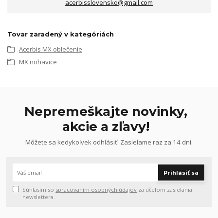
acerbisslovensko@gmail.com
Tovar zaradený v kategóriách
Acerbis MX oblečenie
MX nohavice
Nepremeškajte novinky,
akcie a zľavy!
Môžete sa kedykoľvek odhlásiť. Zasielame raz za 14 dní.
Prihlásiť sa
Súhlasím so
spracovaním osobných údajov
za účelom zasielania
newslettera.