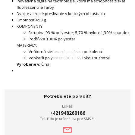
Inovatívna digitálna technológia, ktorá má schopnosť získať
fluorescenčné farby
Dvojité a trojité prešívanie v kritických oblastiach
Hmotnosť 450 g.
KOMPONENTY:
škrupina 93 % polyester; 5,70 % nylon; 1,30% spandex
Podšívka 100% polyester
MATERIÁLY:
Vnútorná sieťovaná podšívka po kolená
Vonkajší polyester 600D s vysokou hustotou
Vyrobené v:
Čína
Potrebujete poradiť?
Lukáš
+421948260186
Tel. číslo je určené iba pre SMS !!!