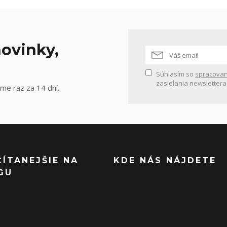
ovinky,
Súhlasím so
spracovan
zasielania newslettera
me raz za 14 dní.
ČÍTANEJŠIE NA
KDE NÁS NÁJDETE
GU