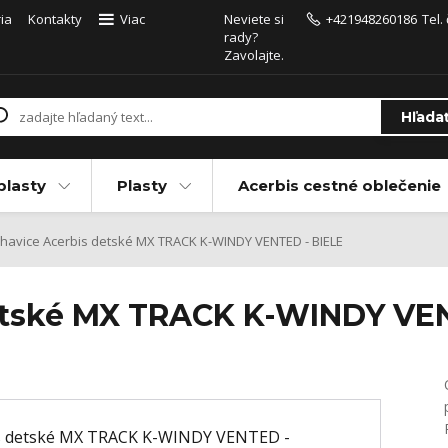
ia
Kontakty
Viac
Neviete si
+421948260186
Tel.
rady?
Zavolajte.
Hľada
plasty
Plasty
Acerbis cestné oblečenie
avice Acerbis detské MX TRACK K-WINDY VENTED - BIELE
etské MX TRACK K-WINDY VEN