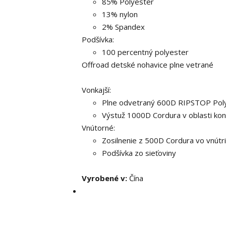
85% Polyester
13% nylon
2% Spandex
Podšívka:
100 percentný polyester
Offroad detské nohavice plne vetrané
Vonkajší:
Plne odvetraný 600D RIPSTOP Poly
Výstuž 1000D Cordura v oblasti ko
Vnútorné:
Zosilnenie z 500D Cordura vo vnútri
Podšívka zo sieťoviny
Vyrobené v:
Čína