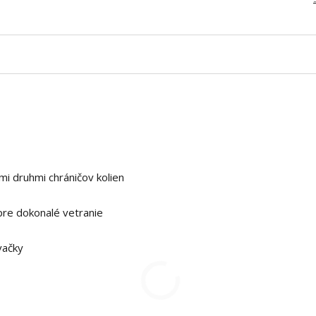
mi druhmi chráničov kolien
pre dokonalé vetranie
vačky