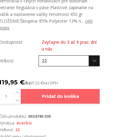
perforácia v celých nohaviciach pre dokonalé
vetranie Regulácia v páse Plastové zapínanie na
háčik a nastavenie vačky Hmotnosť 450 gr
ZLOŽENIE:Škrupina: 85% Polyester 13% n...
celý
popis
Dostupnosť
Zvyčajne do 3 až 9 prac. dní
u nás
Veľkosť
119,95 €
/
ks
97,52 €
bez DPH
Pridať do košíka
Číslo produktu:
0024740.030
Výrobca:
Acerbis
Veľkosť:
22
Strážiť cenu / dostupnosť