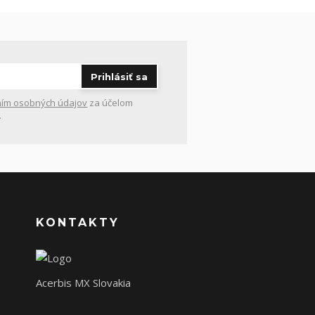
Prihlásiť sa
ím osobných údajov
za účelom
.
KONTAKTY
Acerbis MX Slovakia