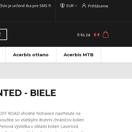
 číslo je určené iba pre SMS !!!
EUR
Prihlásenie
0
ks
za
0 €
ť
Acerbis ottano
Acerbis MTB
TED - BIELE
OFF ROAD vhodné Nohavice navrhnuté na
použitie so všetkými druhmi chráničov kolien
Penová výstelka v oblasti kolien Laserová