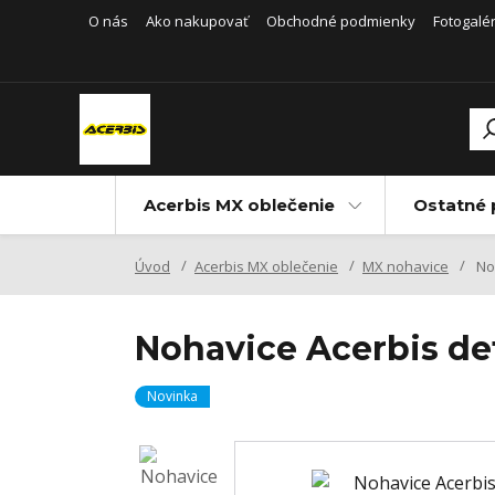
O nás
Ako nakupovať
Obchodné podmienky
Fotogalér
Acerbis MX oblečenie
Ostatné 
Úvod
Acerbis MX oblečenie
MX nohavice
Noh
Nohavice Acerbis d
Novinka