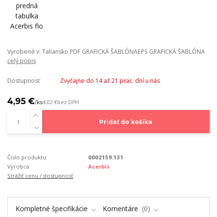
Vyrobené v: Taliansko PDF GRAFICKÁ ŠABLÓNAEPS GRAFICKÁ ŠABLÓNA
celý popis
Dostupnosť
Zvyčajne do 14 až 21 prac. dní u nás
4,95 €
/
ks
4,02 €
bez DPH
Pridať do košíka
Číslo produktu:
0002159.131
Výrobca:
Acerbis
Strážiť cenu / dostupnosť
Kompletné špecifikácie
Komentáre
0