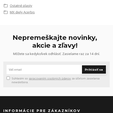
Ostatné plasty
MX diely Acerbis
Nepremeškajte novinky,
akcie a zľavy!
Môžete sa kedykoľvek odhlásiť. Zasielame raz za 14 dní.
Prihlásiť sa
Súhlasím so
spracovaním osobných údajov
za účelom zasielania
newslettera.
INFORMÁCIE PRE ZÁKAZNÍKOV