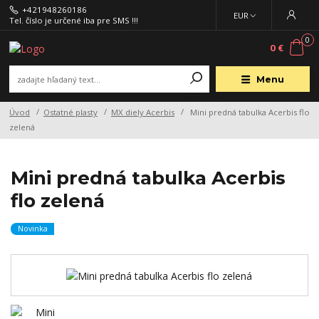
+421948260186
EUR
Tel. číslo je určené iba pre SMS !!!
0
0 €
Menu
Úvod
Ostatné plasty
MX diely Acerbis
Mini predná tabulka Acerbis flo
zelená
Mini predná tabulka Acerbis
flo zelená
Novinka