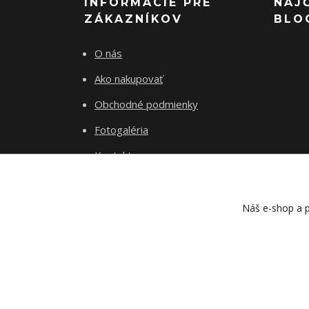
INFORMÁCIE PRE
NAJ
ZÁKAZNÍKOV
BLO
O nás
Ako nakupovať
Obchodné podmienky
Fotogaléria
Kontakty
Blog
Náš e-shop a p