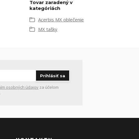
Tovar zaradený v
kategóriách
Acerbis MX oblečenie
MX tašky
Prihlásiť sa
ím osobných údajov
za účelom
.