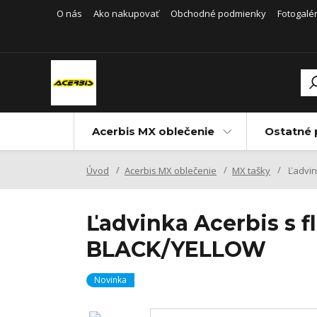
O nás
Ako nakupovať
Obchodné podmienky
Fotogalér
Acerbis MX oblečenie
Ostatné 
Úvod
Acerbis MX oblečenie
MX tašky
Ľadvin
Ľadvinka Acerbis s 
BLACK/YELLOW
Novinka