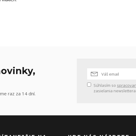
ovinky,
Súhlasím so
spracovan
zasielania newslettera
me raz za 14 dní.