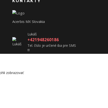
KONTAKTY
Acerbis MX Slovakia
Lukáš
+421948260186
Tel. číslo je určené iba pre SMS
!!!
acerbisslovensko@gmail.com
hli zobrazovať