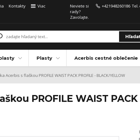
ia
Kontakty
Viac
Neviete si
+421948260186
Tel.
rady?
Zavolajte.
Hľada
plasty
Plasty
Acerbis cestné oblečenie
ka Acerbis s flaškou PROFILE WAIST PACK PROFILE - BLACK/YELLOW
flaškou PROFILE WAIST PACK