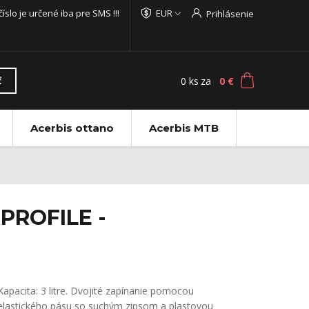
 číslo je určené iba pre SMS !!!
EUR
Prihlásenie
0
ks
za
0 €
ť
Acerbis ottano
Acerbis MTB
 PROFILE -
Kapacita: 3 litre. Dvojité zapínanie pomocou
elastického pásu so suchým zipsom a plastovou