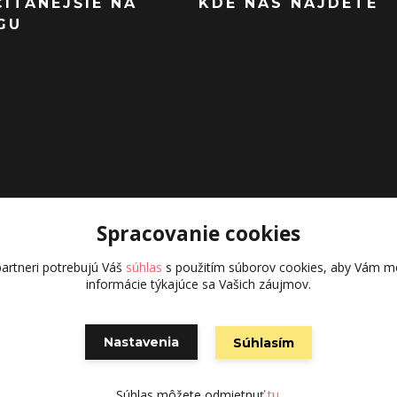
ČÍTANEJŠIE NA
KDE NÁS NÁJDETE
GU
Spracovanie cookies
artneri potrebujú Váš
súhlas
s použitím súborov cookies, aby Vám mo
informácie týkajúce sa Vašich záujmov.
Nastavenia
Súhlasím
Vytvorené na
Eshop-rychlo.sk
Súhlas môžete odmietnuť
tu
.