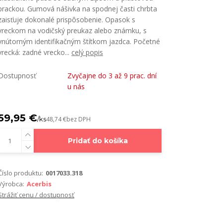
prackou. Gumová nášivka na spodnej časti chrbta
zaisťuje dokonalé prispôsobenie. Opasok s
vreckom na vodičský preukaz alebo známku, s
vnútorným identifikačným štítkom jazdca. Početné
vrecká: zadné vrecko...
celý popis
Dostupnosť
Zvyčajne do 3 až 9 prac. dní
u nás
59,95 €
/
ks
48,74 €
bez DPH
Pridať do košíka
Číslo produktu:
0017033.318
Výrobca:
Acerbis
Strážiť cenu / dostupnosť