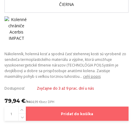
Nákolenník, holenná kosť a spodná časť stehennej kosti sú vyrobené zo
sendviča termoplastického materiálu a výplne, ktorá umožňuje
vysokoenergetické tlmenie nárazov (TECHNOLÓGIA POI).Systém je
dvojkĺbový a dobre sa prispôsobuje anatómii kolena. Zaisťuje
maximálny pohyb s veľkou torznou tuhosťou...
celý popis
Dostupnosť
Zvyčajne do 3 až 9 prac. dní u nás
79,94 €
/
ks
64,99 €
bez DPH
Pridať do košíka