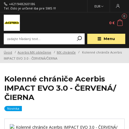
+421948260186
EUR
Tel. číslo je určené iba pre SMS !!!
0
0 €
Menu
Úvod
Acerbis MX oblečenie
MX chrániče
Kolenné chrániče Acerbis
IMPACT EVO 3.0 - ČERVENÁ/ČIERNA
Kolenné chrániče Acerbis
IMPACT EVO 3.0 - ČERVENÁ/
ČIERNA
Novinka