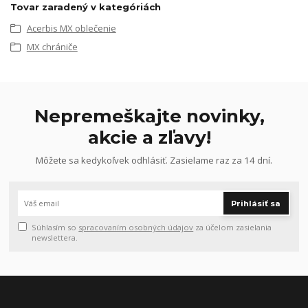
Tovar zaradený v kategóriách
Acerbis MX oblečenie
MX chrániče
Nepremeškajte novinky,
akcie a zľavy!
Môžete sa kedykoľvek odhlásiť. Zasielame raz za 14 dní.
Prihlásiť sa
Súhlasím so
spracovaním osobných údajov
za účelom zasielania
newslettera.