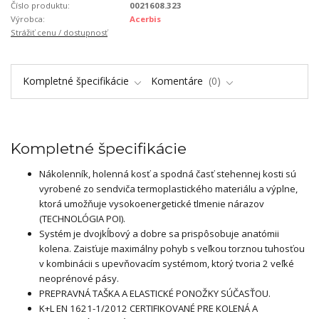
Číslo produktu:
0021608.323
Výrobca:
Acerbis
Strážiť cenu / dostupnosť
Kompletné špecifikácie
Komentáre
0
Kompletné špecifikácie
Nákolenník, holenná kosť a spodná časť stehennej kosti sú
vyrobené zo sendviča termoplastického materiálu a výplne,
ktorá umožňuje vysokoenergetické tlmenie nárazov
(TECHNOLÓGIA POI).
Systém je dvojkĺbový a dobre sa prispôsobuje anatómii
kolena. Zaisťuje maximálny pohyb s veľkou torznou tuhosťou
v kombinácii s upevňovacím systémom, ktorý tvoria 2 veľké
neoprénové pásy.
PREPRAVNÁ TAŠKA A ELASTICKÉ PONOŽKY SÚČASŤOU.
K+L EN 1621-1/2012 CERTIFIKOVANÉ PRE KOLENÁ A