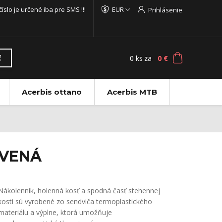
 číslo je určené iba pre SMS !!!
EUR
Prihlásenie
0
ks
za
0 €
ť
Acerbis ottano
Acerbis MTB
RVENÁ
Nákolenník, holenná kosť a spodná časť stehennej
kosti sú vyrobené zo sendviča termoplastického
materiálu a výplne, ktorá umožňuje