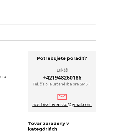
Potrebujete poradiť?
Lukáš
u a
+421948260186
Tel. číslo je určené iba pre SMS !!!
acerbisslovensko@gmail.com
Tovar zaradený v
kategóriách