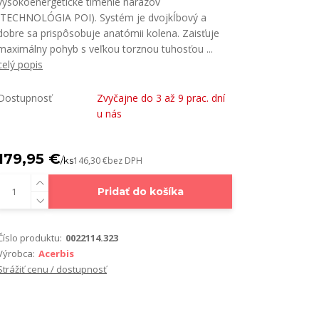
vysokoenergetické tlmenie nárazov
(TECHNOLÓGIA POI). Systém je dvojkĺbový a
dobre sa prispôsobuje anatómii kolena. Zaisťuje
maximálny pohyb s veľkou torznou tuhosťou ...
celý popis
Dostupnosť
Zvyčajne do 3 až 9 prac. dní
u nás
179,95 €
/
ks
146,30 €
bez DPH
Pridať do košíka
Číslo produktu:
0022114.323
Výrobca:
Acerbis
Strážiť cenu / dostupnosť