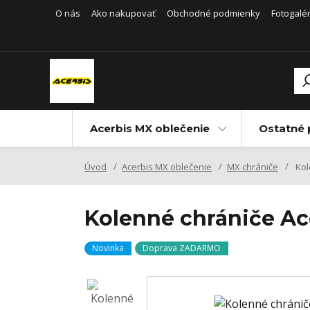
O nás
Ako nakupovať
Obchodné podmienky
Fotogalér
Acerbis MX oblečenie
Ostatné 
Úvod
Acerbis MX oblečenie
MX chrániče
Kol
Kolenné chrániče A
Novinka
Doprava ZADARMO