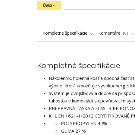
Ďalší
Kompletné špecifikácie
Komentáre
0
Kompletné špecifikácie
Nákolenník, holenná kosť a spodná časť s
výplne, ktorá umožňuje vysokoenergeti
Systém je dvojkĺbový a dobre sa prispôso
tuhosťou v kombinácii s upevňovacím sys
PREPRAVNÁ TAŠKA A ELASTICKÉ PONO
K+L EN 1621-1/2012 CERTIFIKOVANÉ 
POLYPROPYLÉN 44%
GUMA 27 %