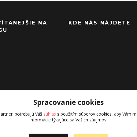
ČÍTANEJŠIE NA
KDE NÁS NÁJDETE
GU
Spracovanie cookies
artneri potrebujú Váš
súhlas
s použitím súborov cookies, aby Vám mo
informácie týkajúce sa Vašich záujmov.