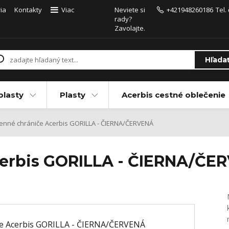
ia
Kontakty
Viac
Neviete si
+421948260186
Tel.
rady?
Zavolajte.
Hľada
plasty
Plasty
Acerbis cestné oblečenie
enné chrániče Acerbis GORILLA - ČIERNA/ČERVENÁ
cerbis GORILLA - ČIERNA/ČE