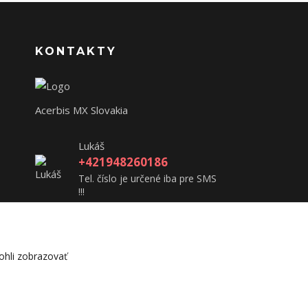
KONTAKTY
Acerbis MX Slovakia
Lukáš
+421948260186
Tel. číslo je určené iba pre SMS
!!!
acerbisslovensko@gmail.com
hli zobrazovať