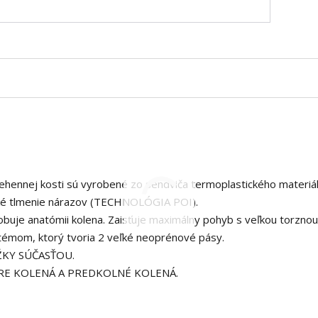
tehennej kosti sú vyrobené zo sendviča termoplastického materiál
cké tlmenie nárazov (TECHNOLÓGIA POI).
buje anatómii kolena. Zaisťuje maximálny pohyb s veľkou torznou
témom, ktorý tvoria 2 veľké neoprénové pásy.
ŽKY SÚČASŤOU.
PRE KOLENÁ A PREDKOLNÉ KOLENÁ.