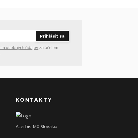
Prihlásiť sa
ím osobných údajov
za účelom
.
KONTAKTY
Acerbis MX Slovakia