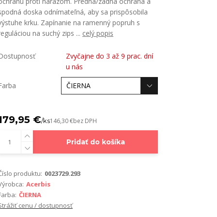
ochranu proti nárazom. Predná/zadná ochrana a
spodná doska odnímateľná, aby sa prispôsobila
výstuhe krku. Zapínanie na ramenný popruh s
reguláciou na suchý zips ...
celý popis
Dostupnosť
Zvyčajne do 3 až 9 prac. dní
u nás
Farba
179,95 €
/
ks
146,30 €
bez DPH
Pridať do košíka
Číslo produktu:
0023729.293
Výrobca:
Acerbis
Farba:
ČIERNA
Strážiť cenu / dostupnosť