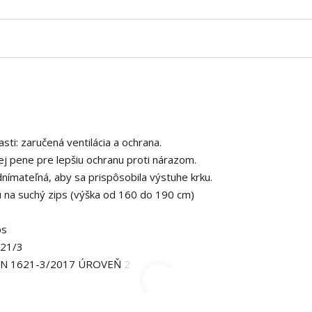
sti: zaručená ventilácia a ochrana.
 pene pre lepšiu ochranu proti nárazom.
ímateľná, aby sa prispôsobila výstuhe krku.
u na suchý zips (výška od 160 do 190 cm)
ps
621/3
N 1621-3/2017 ÚROVEŇ 2