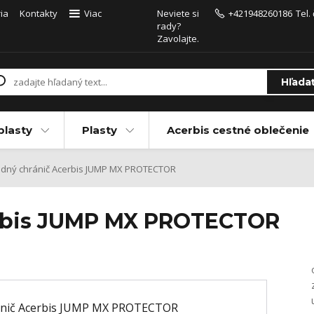
ia
Kontakty
Viac
Neviete si
+421948260186
Tel.
rady?
Zavolajte.
Hľada
plasty
Plasty
Acerbis cestné oblečenie
dný chránič Acerbis JUMP MX PROTECTOR
erbis JUMP MX PROTECTOR