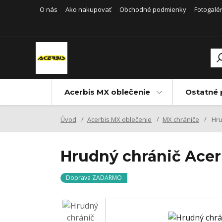
O nás
Ako nakupovať
Obchodné podmienky
Fotogalér
Acerbis MX oblečenie
Ostatné 
Úvod
Acerbis MX oblečenie
MX chrániče
Hru
Hrudný chránič Ac
Doprava ZADARMO