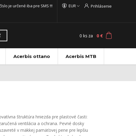
 číslo je určené iba pre SMS !!!
EUR
Prihlásenie
0
ks
za
0 €
ť
Acerbis ottano
Acerbis MTB
ovatívna štruktúra hniezda pre plastové časti:
zaručená ventilácia a ochrana. Pevné dosky
uzavreté v mäkkej pamäťovej pene pre lepšiu