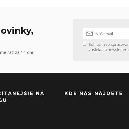
ovinky,
Súhlasím so
spracovan
zasielania newslettera
me raz za 14 dní.
ČÍTANEJŠIE NA
KDE NÁS NÁJDETE
GU