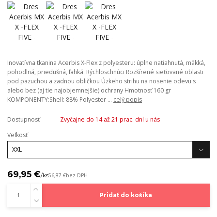
Inovatívna tkanina Acerbis X-Flex z polyesteru: úplne natiahnutá, mäkká,
pohodlná, priedušná, ľahká. Rýchloschnúci Rozšírené sieťované oblasti
pod pazuchou a zadnou obličkou Úzkeho strihu na nosenie odevu s
alebo bez (aj tie najobjemnejšie) ochrany Hmotnosť 160 gr
KOMPONENTY:Shell: 88% Polyester ...
celý popis
Dostupnosť
Zvyčajne do 14 až 21 prac. dní u nás
Veľkosť
69,95 €
/
ks
56,87 €
bez DPH
Pridať do košíka