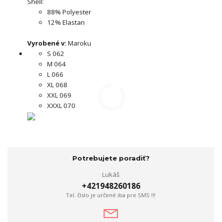
Shell:
88% Polyester
12% Elastan
Vyrobené v:
Maroku
S 062
M 064
L 066
XL 068
XXL 069
XXXL 070
Potrebujete poradiť?
Lukáš
+421948260186
Tel. číslo je určené iba pre SMS !!!