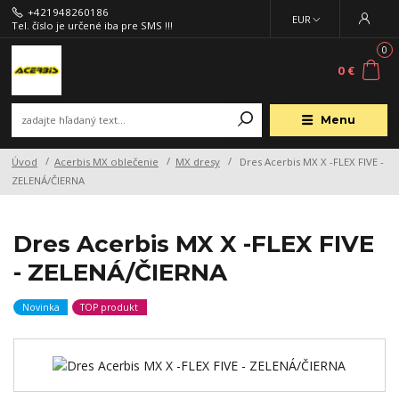
+421948260186
EUR
Tel. číslo je určené iba pre SMS !!!
0
0 €
Menu
Úvod
Acerbis MX oblečenie
MX dresy
Dres Acerbis MX X -FLEX FIVE -
ZELENÁ/ČIERNA
Dres Acerbis MX X -FLEX FIVE
- ZELENÁ/ČIERNA
Novinka
TOP produkt