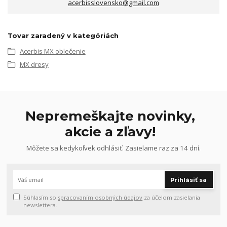
acerbisslovensko@gmail.com
Tovar zaradený v kategóriách
Acerbis MX oblečenie
MX dresy
Nepremeškajte novinky,
akcie a zľavy!
Môžete sa kedykoľvek odhlásiť. Zasielame raz za 14 dní.
Prihlásiť sa
Súhlasím so
spracovaním osobných údajov
za účelom zasielania
newslettera.