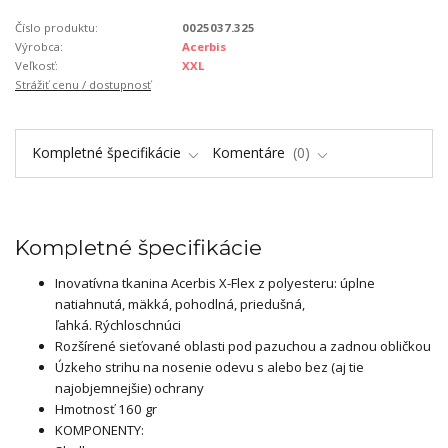
Číslo produktu:
0025037.325
Výrobca:
Acerbis
Veľkosť:
XXL
Strážiť cenu / dostupnosť
Kompletné špecifikácie
Komentáre
0
Kompletné špecifikácie
Inovatívna tkanina Acerbis X-Flex z polyesteru: úplne
natiahnutá, mäkká, pohodlná, priedušná,
ľahká. Rýchloschnúci
Rozšírené sieťované oblasti pod pazuchou a zadnou obličkou
Úzkeho strihu na nosenie odevu s alebo bez (aj tie
najobjemnejšie) ochrany
Hmotnosť 160 gr
KOMPONENTY: