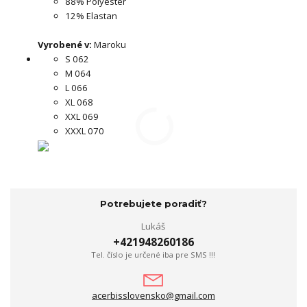
88% Polyester
12% Elastan
Vyrobené v:
Maroku
S 062
M 064
L 066
XL 068
XXL 069
XXXL 070
Potrebujete poradiť?
Lukáš
+421948260186
Tel. číslo je určené iba pre SMS !!!
acerbisslovensko@gmail.com