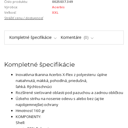
Číslo produktu:
0025037.349
Výrobca:
Acerbis
Veľkosť:
XXL
Strážiť cenu / dostupnosť
Kompletné špecifikácie
Komentáre
0
Kompletné špecifikácie
Inovatívna tkanina Acerbis X-Flex z polyesteru: úplne
natiahnutá, mäkká, pohodlná, priedušná,
ľahká. Rýchloschnúci
Rozšírené sieťované oblasti pod pazuchou a zadnou obličkou
Úzkeho strihu na nosenie odevu s alebo bez (aj tie
najobjemnejšie) ochrany
Hmotnosť 160 gr
KOMPONENTY:
Shell: