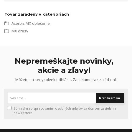
Tovar zaradený v kategóriách
Acerbis MX oblečenie
MX dresy
Nepremeškajte novinky,
akcie a zľavy!
Môžete sa kedykoľvek odhlásiť. Zasielame raz za 14 dní.
Prihlásiť sa
Súhlasím so
spracovaním osobných údajov
za účelom zasielania
newslettera.