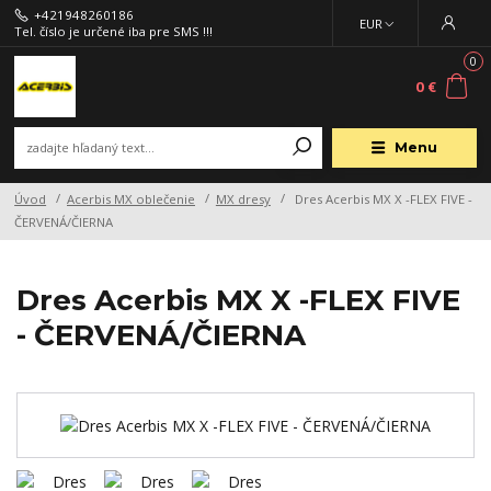
+421948260186
EUR
Tel. číslo je určené iba pre SMS !!!
0
0 €
Menu
Úvod
Acerbis MX oblečenie
MX dresy
Dres Acerbis MX X -FLEX FIVE -
ČERVENÁ/ČIERNA
Dres Acerbis MX X -FLEX FIVE
- ČERVENÁ/ČIERNA