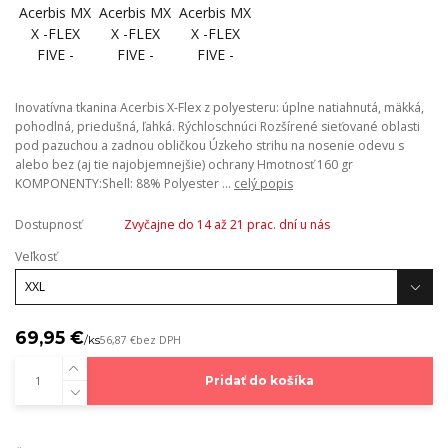
Inovatívna tkanina Acerbis X-Flex z polyesteru: úplne natiahnutá, mäkká,
pohodlná, priedušná, ľahká. Rýchloschnúci Rozšírené sieťované oblasti
pod pazuchou a zadnou obličkou Úzkeho strihu na nosenie odevu s
alebo bez (aj tie najobjemnejšie) ochrany Hmotnosť 160 gr
KOMPONENTY:Shell: 88% Polyester ...
celý popis
Dostupnosť
Zvyčajne do 14 až 21 prac. dní u nás
Veľkosť
69,95 €
/
ks
56,87 €
bez DPH
Pridať do košíka