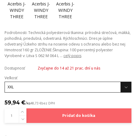
Podrobnosti: Technická polyesterová tkanina: prírodná strečová, mäkká,
pohodlná, priedušná, odvetraná. Rýchloschnúci. Dres je úplne
odvetraný Úzkeho strihu na nosenie odevu s ochranou alebo bez nej
Hmotnosť 160 gr ZLOŽENIE:Škrupina: 100 percentný polyester
Vyrobené v: Litva S 062 M 064 L ...
celý popis
Dostupnosť
Zvyčajne do 14 až 21 prac. dní u nás
Veľkosť
59,94 €
/
ks
48,73 €
bez DPH
Pridať do košíka