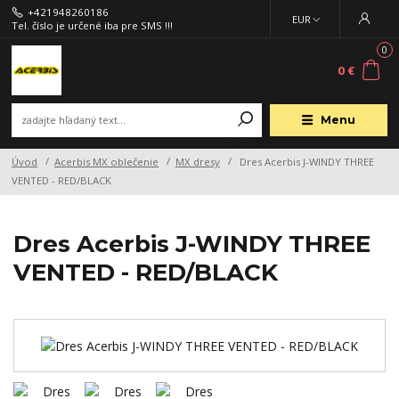
+421948260186
EUR
Tel. číslo je určené iba pre SMS !!!
0
0 €
Menu
Úvod
Acerbis MX oblečenie
MX dresy
Dres Acerbis J-WINDY THREE
VENTED - RED/BLACK
Dres Acerbis J-WINDY THREE
VENTED - RED/BLACK