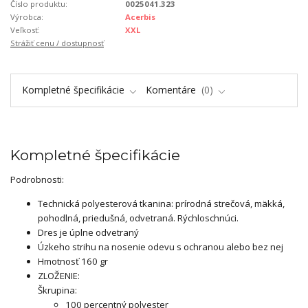
Číslo produktu:
0025041.323
Výrobca:
Acerbis
Veľkosť:
XXL
Strážiť cenu / dostupnosť
Kompletné špecifikácie
Komentáre
0
Kompletné špecifikácie
Podrobnosti:
Technická polyesterová tkanina: prírodná strečová, mäkká,
pohodlná, priedušná, odvetraná. Rýchloschnúci.
Dres je úplne odvetraný
Úzkeho strihu na nosenie odevu s ochranou alebo bez nej
Hmotnosť 160 gr
ZLOŽENIE:
Škrupina:
100 percentný polyester