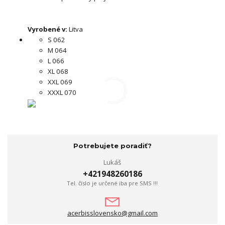
Vyrobené v:
Litva
S 062
M 064
L 066
XL 068
XXL 069
XXXL 070
Potrebujete poradiť?
Lukáš
+421948260186
Tel. číslo je určené iba pre SMS !!!
acerbisslovensko@gmail.com