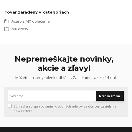
Tovar zaradený v kategóriách
Acerbis MX oblečenie
MX dresy
Nepremeškajte novinky,
akcie a zľavy!
Môžete sa kedykoľvek odhlásiť. Zasielame raz za 14 dní.
Prihlásiť sa
Súhlasím so
spracovaním osobných údajov
za účelom zasielania
newslettera.