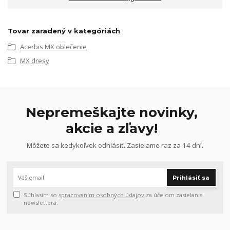
Tovar zaradený v kategóriách
Acerbis MX oblečenie
MX dresy
Nepremeškajte novinky,
akcie a zľavy!
Môžete sa kedykoľvek odhlásiť. Zasielame raz za 14 dní.
Prihlásiť sa
Súhlasím so
spracovaním osobných údajov
za účelom zasielania
newslettera.