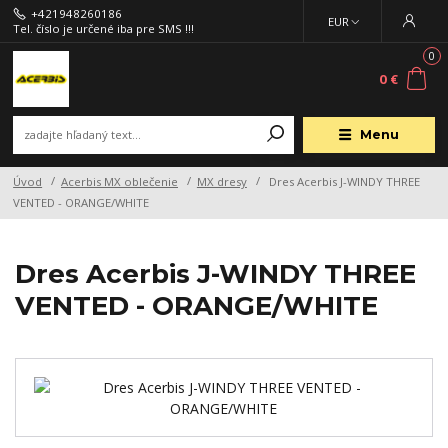
+421948260186
EUR
Tel. číslo je určené iba pre SMS !!!
0
0 €
Menu
Úvod
Acerbis MX oblečenie
MX dresy
Dres Acerbis J-WINDY THREE
VENTED - ORANGE/WHITE
Dres Acerbis J-WINDY THREE
VENTED - ORANGE/WHITE