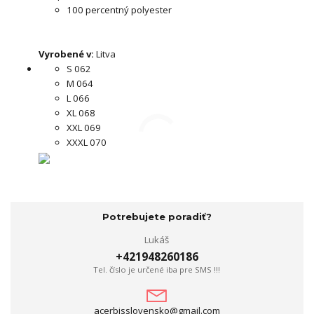
100 percentný polyester
Vyrobené v:
Litva
S 062
M 064
L 066
XL 068
XXL 069
XXXL 070
Potrebujete poradiť?
Lukáš
+421948260186
Tel. číslo je určené iba pre SMS !!!
acerbisslovensko@gmail.com