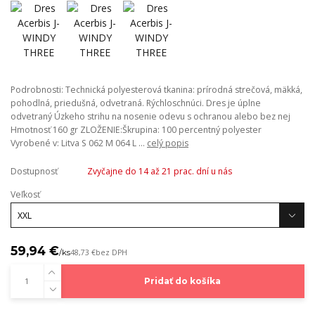
Podrobnosti: Technická polyesterová tkanina: prírodná strečová, mäkká,
pohodlná, priedušná, odvetraná. Rýchloschnúci. Dres je úplne
odvetraný Úzkeho strihu na nosenie odevu s ochranou alebo bez nej
Hmotnosť 160 gr ZLOŽENIE:Škrupina: 100 percentný polyester
Vyrobené v: Litva S 062 M 064 L ...
celý popis
Dostupnosť
Zvyčajne do 14 až 21 prac. dní u nás
Veľkosť
59,94 €
/
ks
48,73 €
bez DPH
Pridať do košíka