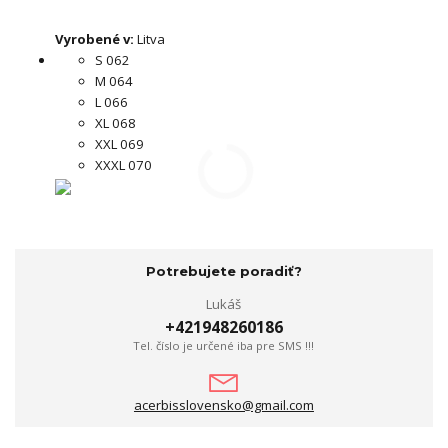
Vyrobené v:
Litva
S 062
M 064
L 066
XL 068
XXL 069
XXXL 070
Potrebujete poradiť?
Lukáš
+421948260186
Tel. číslo je určené iba pre SMS !!!
acerbisslovensko@gmail.com