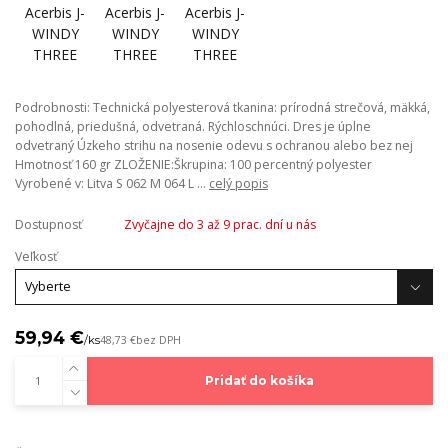
Podrobnosti: Technická polyesterová tkanina: prírodná strečová, mäkká,
pohodlná, priedušná, odvetraná. Rýchloschnúci. Dres je úplne
odvetraný Úzkeho strihu na nosenie odevu s ochranou alebo bez nej
Hmotnosť 160 gr ZLOŽENIE:Škrupina: 100 percentný polyester
Vyrobené v: Litva S 062 M 064 L ...
celý popis
Dostupnosť
Zvyčajne do 3 až 9 prac. dní u nás
Veľkosť
59,94 €
/
ks
48,73 €
bez DPH
Pridať do košíka