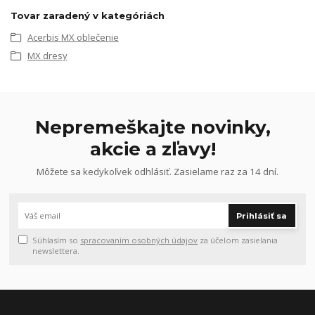
Tovar zaradený v kategóriách
Acerbis MX oblečenie
MX dresy
Nepremeškajte novinky,
akcie a zľavy!
Môžete sa kedykoľvek odhlásiť. Zasielame raz za 14 dní.
Prihlásiť sa
Súhlasím so
spracovaním osobných údajov
za účelom zasielania
newslettera.