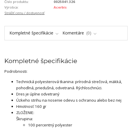
Číslo produktu:
0025041.326
Výrobca:
Acerbis
Strážiť cenu / dostupnosť
Kompletné špecifikácie
Komentáre
0
Kompletné špecifikácie
Podrobnosti:
Technická polyesterová tkanina: prírodná strečová, mäkká,
pohodlná, priedušná, odvetraná. Rýchloschnúci.
Dres je úplne odvetraný
Úzkeho strihu na nosenie odevu s ochranou alebo bez nej
Hmotnosť 160 gr
ZLOŽENIE:
Škrupina:
100 percentný polyester