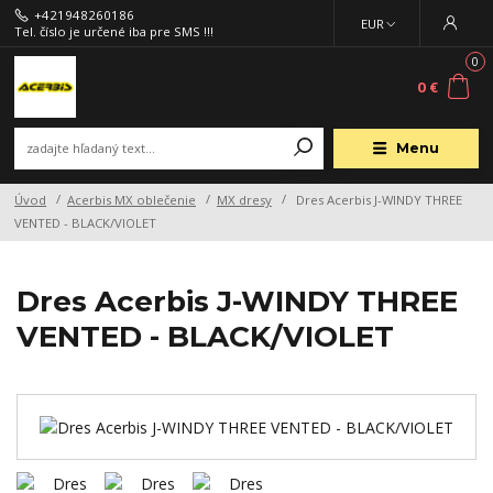
+421948260186
EUR
Tel. číslo je určené iba pre SMS !!!
0
0 €
Menu
Úvod
Acerbis MX oblečenie
MX dresy
Dres Acerbis J-WINDY THREE
VENTED - BLACK/VIOLET
Dres Acerbis J-WINDY THREE
VENTED - BLACK/VIOLET