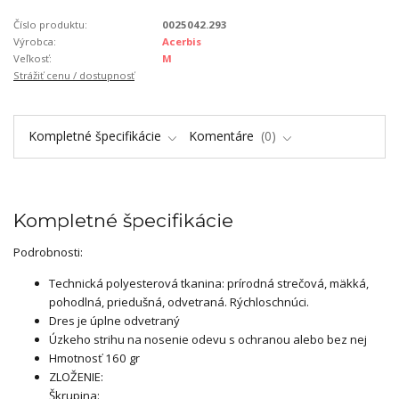
Číslo produktu:
0025042.293
Výrobca:
Acerbis
Veľkosť:
M
Strážiť cenu / dostupnosť
Kompletné špecifikácie
Komentáre
0
Kompletné špecifikácie
Podrobnosti:
Technická polyesterová tkanina: prírodná strečová, mäkká,
pohodlná, priedušná, odvetraná. Rýchloschnúci.
Dres je úplne odvetraný
Úzkeho strihu na nosenie odevu s ochranou alebo bez nej
Hmotnosť 160 gr
ZLOŽENIE:
Škrupina: