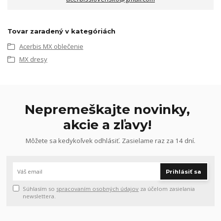
Tovar zaradený v kategóriách
Acerbis MX oblečenie
MX dresy
Nepremeškajte novinky,
akcie a zľavy!
Môžete sa kedykoľvek odhlásiť. Zasielame raz za 14 dní.
Prihlásiť sa
Súhlasím so
spracovaním osobných údajov
za účelom zasielania
newslettera.