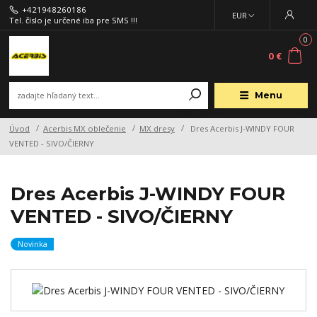
+421948260186
EUR
Tel. číslo je určené iba pre SMS !!!
0
0 €
Menu
Úvod
Acerbis MX oblečenie
MX dresy
Dres Acerbis J-WINDY FOUR
VENTED - SIVO/ČIERNY
Dres Acerbis J-WINDY FOUR
VENTED - SIVO/ČIERNY
Novinka