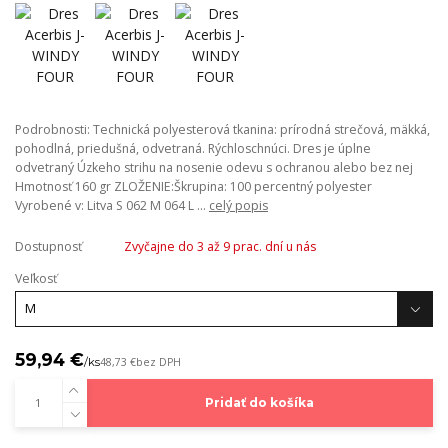
Podrobnosti: Technická polyesterová tkanina: prírodná strečová, mäkká,
pohodlná, priedušná, odvetraná. Rýchloschnúci. Dres je úplne
odvetraný Úzkeho strihu na nosenie odevu s ochranou alebo bez nej
Hmotnosť 160 gr ZLOŽENIE:Škrupina: 100 percentný polyester
Vyrobené v: Litva S 062 M 064 L ...
celý popis
Dostupnosť
Zvyčajne do 3 až 9 prac. dní u nás
Veľkosť
59,94 €
/
ks
48,73 €
bez DPH
Pridať do košíka