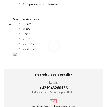
100 percentný polyester
Vyrobené v:
Litva
S 062
M 064
L 066
XL 068
XXL 069
XXXL 070
Potrebujete poradiť?
Lukáš
+421948260186
Tel. číslo je určené iba pre SMS !!!
acerbisslovensko@gmail.com