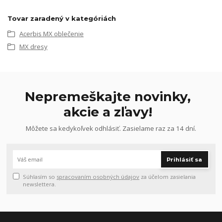
Tovar zaradený v kategóriách
Acerbis MX oblečenie
MX dresy
Nepremeškajte novinky,
akcie a zľavy!
Môžete sa kedykoľvek odhlásiť. Zasielame raz za 14 dní.
Prihlásiť sa
Súhlasím so
spracovaním osobných údajov
za účelom zasielania
newslettera.