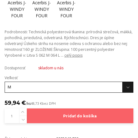
Podrobnosti: Technická polyesterová tkanina: prírodná strečová, mäkká,
pohodlná, priedušná, odvetraná. Rýchloschnúci. Dres je úplne
odvetraný Úzkeho strihu na nosenie odevu s ochranou alebo bez nej
Hmotnosť 160 gr ZLOŽENIE:Škrupina: 100 percentný polyester
Vyrobené v: Litva S 062 M 064 L ...
celý popis
Dostupnosť
skladom u nás
Veľkosť
59,94 €
/
ks
48,73 €
bez DPH
Pridať do košíka