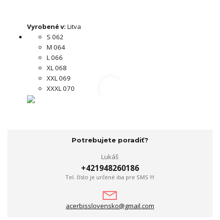
Vyrobené v:
Litva
S 062
M 064
L 066
XL 068
XXL 069
XXXL 070
Potrebujete poradiť?
Lukáš
+421948260186
Tel. číslo je určené iba pre SMS !!!
acerbisslovensko@gmail.com