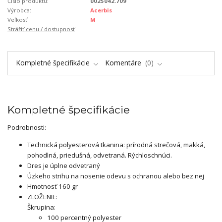
Číslo produktu:
0025042.709
Výrobca:
Acerbis
Veľkosť:
M
Strážiť cenu / dostupnosť
Kompletné špecifikácie
Komentáre
0
Kompletné špecifikácie
Podrobnosti:
Technická polyesterová tkanina: prírodná strečová, mäkká,
pohodlná, priedušná, odvetraná. Rýchloschnúci.
Dres je úplne odvetraný
Úzkeho strihu na nosenie odevu s ochranou alebo bez nej
Hmotnosť 160 gr
ZLOŽENIE:
Škrupina:
100 percentný polyester