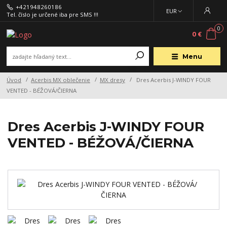
+421948260186
EUR
Tel. číslo je určené iba pre SMS !!!
0
0 €
Menu
Úvod
Acerbis MX oblečenie
MX dresy
Dres Acerbis J-WINDY FOUR
VENTED - BÉŽOVÁ/ČIERNA
Dres Acerbis J-WINDY FOUR
VENTED - BÉŽOVÁ/ČIERNA