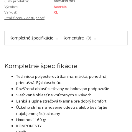
Číslo produktu:
0025039.207
Výrobca:
Acerbis
Veľkosť:
XL
Strážiť cenu / dostupnosť
Kompletné špecifikácie
Komentáre
0
Kompletné špecifikácie
Technická polyesterová tkanina: mäkká, pohodlná,
priedušná. Rýchloschnúci.
Rozšírená oblasť sieťoviny od bokov po podpazušie
Sieťovaná oblasť na vnútorných rukávoch
Ľahká a úplne strečová tkanina pre dobrý komfort
Úzkeho strihu na nosenie odevu s alebo bez (aj tie
najobjemnejšie) ochrany
Hmotnosť 160 gr
KOMPONENTY: