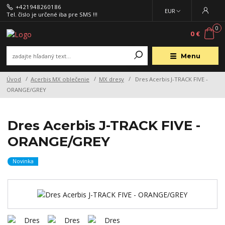
+421948260186
EUR
Tel. číslo je určené iba pre SMS !!!
0
0 €
Menu
Úvod
Acerbis MX oblečenie
MX dresy
Dres Acerbis J-TRACK FIVE -
ORANGE/GREY
Dres Acerbis J-TRACK FIVE -
ORANGE/GREY
Novinka