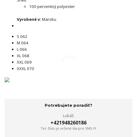
Shell:
100 percentný polyester
Vyrobené v:
Maroku
S 062
M 064
L 066
XL 068
XXL 069
XXXL 070
Potrebujete poradiť?
Lukáš
+421948260186
Tel. číslo je určené iba pre SMS !!!