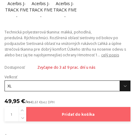
Technická polyesterová tkanina: mäkká, pohodlná,
priedušná. Rýchloschnúci. Rozšírená oblasť sieťoviny od bokov po
podpazušie Sieťovaná oblasť na vnútorných rukávoch Ľahká a úplne
strečová tkanina pre dobrý komfort Úzkeho strihu na nosenie odevu s
alebo bez (aj tie najobjemnejšie) ochrany Hmotnosť 1...
celý popis
Dostupnosť
Zvyčajne do 3 až 9 prac. dní u nás
Veľkosť
49,95 €
/
ks
40,61 €
bez DPH
Pridať do košíka