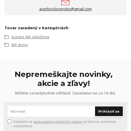
acerbisslovensko@gmail.com
Tovar zaradený v kategóriách
Acerbis MX oblečenie
MX dresy
Nepremeškajte novinky,
akcie a zľavy!
Môžete sa kedykoľvek odhlásiť. Zasielame raz za 14 dní.
Prihlásiť sa
Súhlasím so
spracovaním osobných údajov
za účelom zasielania
newslettera.