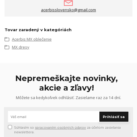
acerbisslovensko@gmail.com
Tovar zaradený v kategóriách
Acerbis MX oblečenie
MX dresy
Nepremeškajte novinky,
akcie a zľavy!
Môžete sa kedykoľvek odhlásiť. Zasielame raz za 14 dní.
Prihlásiť sa
Súhlasím so
spracovaním osobných údajov
za účelom zasielania
newslettera.