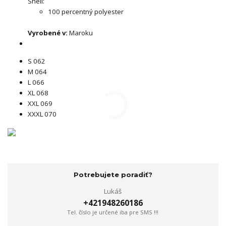
Shell:
100 percentný polyester
Vyrobené v:
Maroku
S 062
M 064
L 066
XL 068
XXL 069
XXXL 070
Potrebujete poradiť?
Lukáš
+421948260186
Tel. číslo je určené iba pre SMS !!!