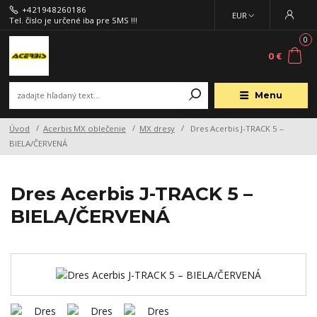
+421948260186
EUR
Tel. číslo je určené iba pre SMS !!!
0
0 €
Menu
Úvod
Acerbis MX oblečenie
MX dresy
Dres Acerbis J-TRACK 5 –
BIELA/ČERVENÁ
Dres Acerbis J-TRACK 5 –
BIELA/ČERVENÁ