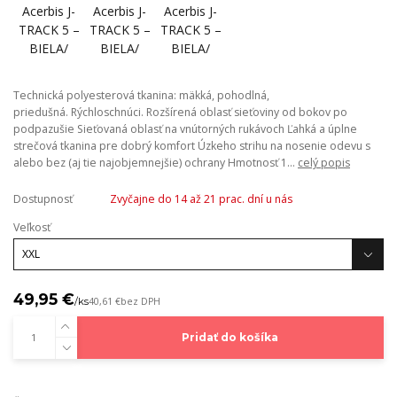
Technická polyesterová tkanina: mäkká, pohodlná,
priedušná. Rýchloschnúci. Rozšírená oblasť sieťoviny od bokov po
podpazušie Sieťovaná oblasť na vnútorných rukávoch Ľahká a úplne
strečová tkanina pre dobrý komfort Úzkeho strihu na nosenie odevu s
alebo bez (aj tie najobjemnejšie) ochrany Hmotnosť 1...
celý popis
Dostupnosť
Zvyčajne do 14 až 21 prac. dní u nás
Veľkosť
49,95 €
/
ks
40,61 €
bez DPH
Pridať do košíka