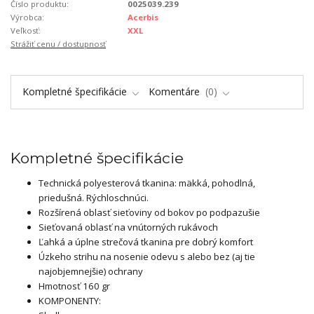
Číslo produktu:
0025039.239
Výrobca:
Acerbis
Veľkosť:
XXL
Strážiť cenu / dostupnosť
Kompletné špecifikácie
Komentáre
0
Kompletné špecifikácie
Technická polyesterová tkanina: mäkká, pohodlná,
priedušná. Rýchloschnúci.
Rozšírená oblasť sieťoviny od bokov po podpazušie
Sieťovaná oblasť na vnútorných rukávoch
Ľahká a úplne strečová tkanina pre dobrý komfort
Úzkeho strihu na nosenie odevu s alebo bez (aj tie
najobjemnejšie) ochrany
Hmotnosť 160 gr
KOMPONENTY: