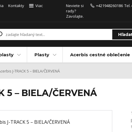
ia
Kontakty
Viac
Neviete si
+421948260186
Tel.
rady?
Zavolajte.
Hľada
plasty
Plasty
Acerbis cestné oblečenie
cerbis J-TRACK 5 – BIELA/ČERVENÁ
CK 5 – BIELA/ČERVENÁ