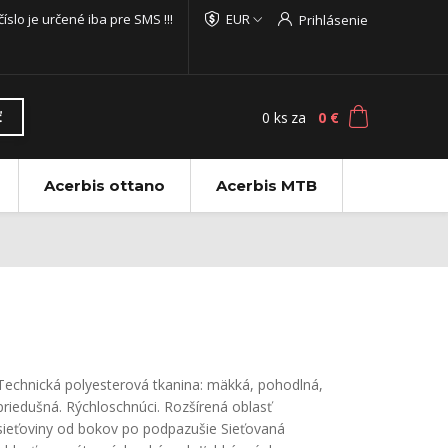
 číslo je určené iba pre SMS !!!
EUR
Prihlásenie
0
ks
za
0 €
ť
Acerbis ottano
Acerbis MTB
Technická polyesterová tkanina: mäkká, pohodlná,
priedušná. Rýchloschnúci. Rozšírená oblasť
sieťoviny od bokov po podpazušie Sieťovaná