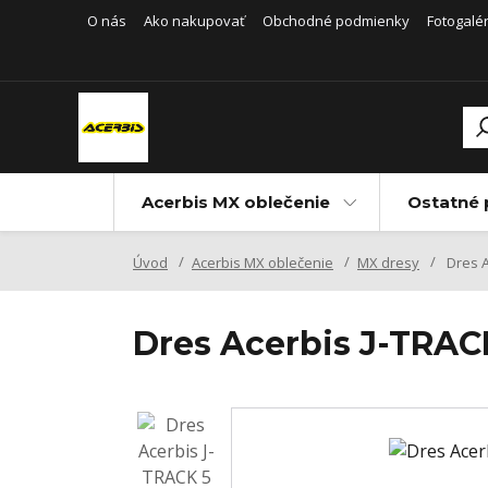
O nás
Ako nakupovať
Obchodné podmienky
Fotogalér
Acerbis MX oblečenie
Ostatné 
Úvod
Acerbis MX oblečenie
MX dresy
Dres A
Dres Acerbis J-TRA