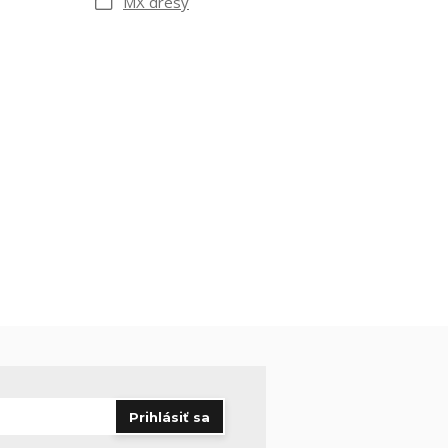
MX dresy
Prihlásiť sa