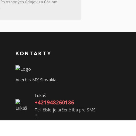
ím osobných údajov
za účelom
.
KONTAKTY
Acerbis MX Slovakia
Lukáš
+421948260186
Tel. číslo je určené iba pre SMS
!!!
acerbisslovensko@gmail.com