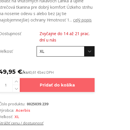
oblasť na vnútorných rukávoch Ľahká a úplne
strečová tkanina pre dobrý komfort Úzkeho strihu
na nosenie odevu s alebo bez (aj tie
najobjemnejšie) ochrany Hmotnosť 1...
celý popis
Dostupnosť
Zvyčajne do 14 až 21 prac.
dní u nás
Veľkosť
49,95 €
/
ks
40,61 €
bez DPH
Pridať do košíka
Číslo produktu:
0025039.239
Výrobca:
Acerbis
Veľkosť:
XL
Strážiť cenu / dostupnosť