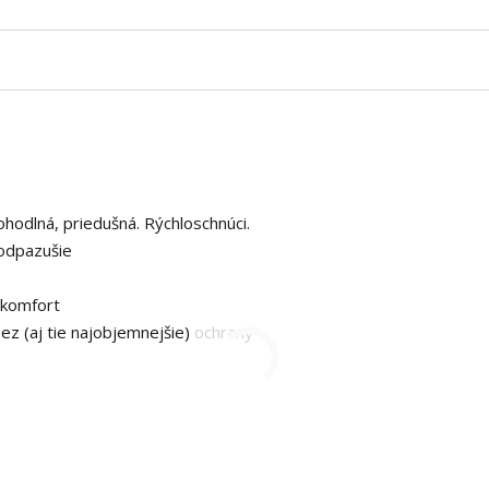
hodlná, priedušná. Rýchloschnúci.
podpazušie
 komfort
ez (aj tie najobjemnejšie) ochrany