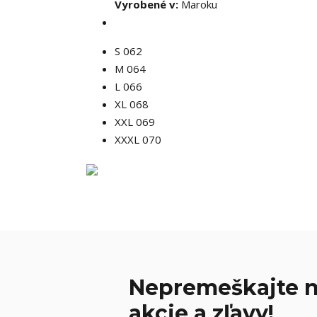
Vyrobené v:
Maroku
S 062
M 064
L 066
XL 068
XXL 069
XXXL 070
Nepremeškajte n
akcie a zľavy!