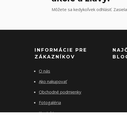
Môžete sa kedykoľvek odhlásiť. Zasiela
INFORMÁCIE PRE
NAJ
ZÁKAZNÍKOV
BLO
O nás
Ako nakupovať
Obchodné podmienky
Fotogaléria
Kontakty
Blog