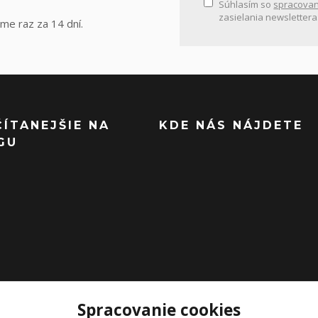
Súhlasím so
spracovan
zasielania newslettera
me raz za 14 dní.
ČÍTANEJŠIE NA
KDE NÁS NÁJDETE
GU
Spracovanie cookies