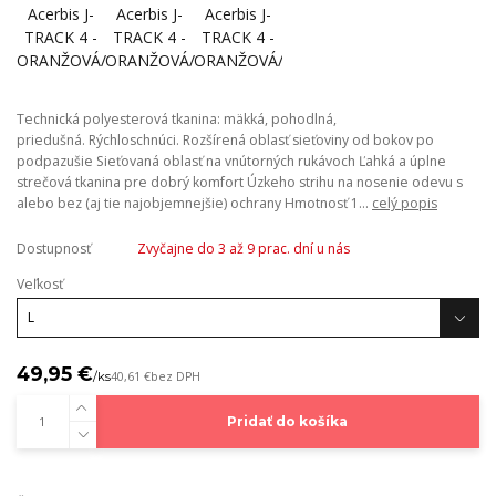
Technická polyesterová tkanina: mäkká, pohodlná,
priedušná. Rýchloschnúci. Rozšírená oblasť sieťoviny od bokov po
podpazušie Sieťovaná oblasť na vnútorných rukávoch Ľahká a úplne
strečová tkanina pre dobrý komfort Úzkeho strihu na nosenie odevu s
alebo bez (aj tie najobjemnejšie) ochrany Hmotnosť 1...
celý popis
Dostupnosť
Zvyčajne do 3 až 9 prac. dní u nás
Veľkosť
49,95 €
/
ks
40,61 €
bez DPH
Pridať do košíka