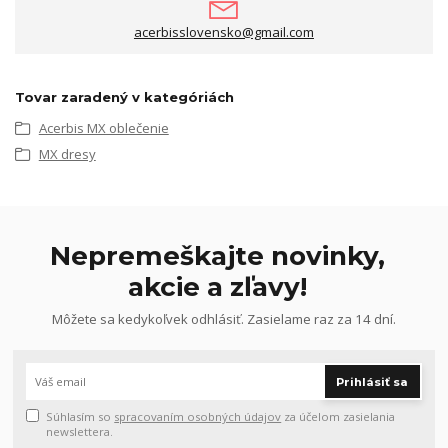
acerbisslovensko@gmail.com
Tovar zaradený v kategóriách
Acerbis MX oblečenie
MX dresy
Nepremeškajte novinky,
akcie a zľavy!
Môžete sa kedykoľvek odhlásiť. Zasielame raz za 14 dní.
Prihlásiť sa
Súhlasím so
spracovaním osobných údajov
za účelom zasielania
newslettera.