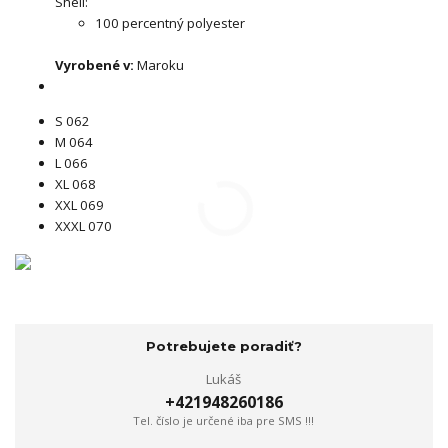
Shell:
100 percentný polyester
Vyrobené v:
Maroku
S 062
M 064
L 066
XL 068
XXL 069
XXXL 070
Potrebujete poradiť?
Lukáš
+421948260186
Tel. číslo je určené iba pre SMS !!!