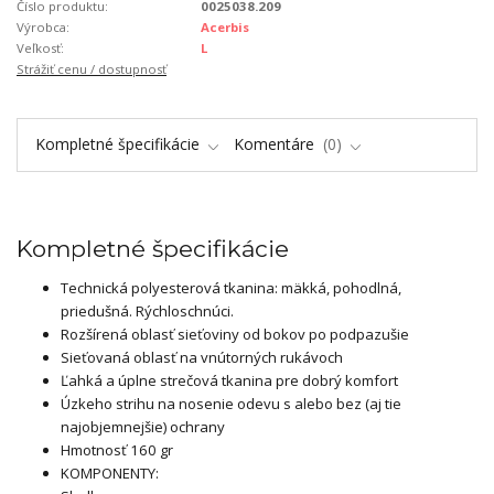
Číslo produktu:
0025038.209
Výrobca:
Acerbis
Veľkosť:
L
Strážiť cenu / dostupnosť
Kompletné špecifikácie
Komentáre
0
Kompletné špecifikácie
Technická polyesterová tkanina: mäkká, pohodlná,
priedušná. Rýchloschnúci.
Rozšírená oblasť sieťoviny od bokov po podpazušie
Sieťovaná oblasť na vnútorných rukávoch
Ľahká a úplne strečová tkanina pre dobrý komfort
Úzkeho strihu na nosenie odevu s alebo bez (aj tie
najobjemnejšie) ochrany
Hmotnosť 160 gr
KOMPONENTY: