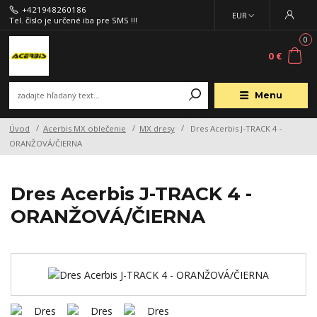
+421948260186
EUR
Tel. číslo je určené iba pre SMS !!!
0
0 €
Menu
Úvod
Acerbis MX oblečenie
MX dresy
Dres Acerbis J-TRACK 4 -
ORANŽOVÁ/ČIERNA
Dres Acerbis J-TRACK 4 -
ORANŽOVÁ/ČIERNA