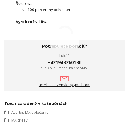
Škrupina:
100 percentný polyester
Vyrobené v:
Litva
Potrebujete poradiť?
Lukáš
+421948260186
Tel. číslo je určené iba pre SMS !!!
acerbisslovensko@gmail.com
Tovar zaradený v kategóriách
Acerbis MX oblečenie
MX dresy