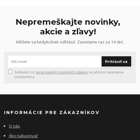
Nepremeškajte novinky,
akcie a zľavy!
Môžete sa kedykoľvek odhlásiť. Zasielame raz za 14 dní.
Prihlásiť sa
Súhlasím so
spracovaním osobných údajov
za účelom zasielania
newslettera.
INFORMÁCIE PRE ZÁKAZNÍKOV
O nás
Ako nakupovať