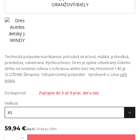
Technická polyesterová tkanina: prírodná strečová, mäkká, pohodlná,
priedušná, odvetraná. Rýchloschnúci. Dres je úplne odvetraný Úzkeho
strihu na nosenie odevu s ochranou alebo bez nej Hmotnosť 140 gr
ZLOŽENIE:Škrupina: 100 percentný polyester Vyrobené v: Litva
celý
popis
Dostupnosť
Zvyčajne do 3 až 9 prac. dní u nás
Veľkosť
59,94 €
/
ks
48,73 €
bez DPH