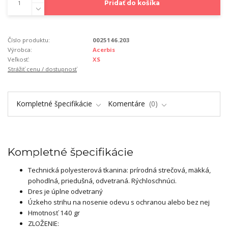
Pridať do košíka
Číslo produktu:
0025146.203
Výrobca:
Acerbis
Veľkosť:
XS
Strážiť cenu / dostupnosť
Kompletné špecifikácie
Komentáre
0
Kompletné špecifikácie
Technická polyesterová tkanina: prírodná strečová, mäkká,
pohodlná, priedušná, odvetraná. Rýchloschnúci.
Dres je úplne odvetraný
Úzkeho strihu na nosenie odevu s ochranou alebo bez nej
Hmotnosť 140 gr
ZLOŽENIE: