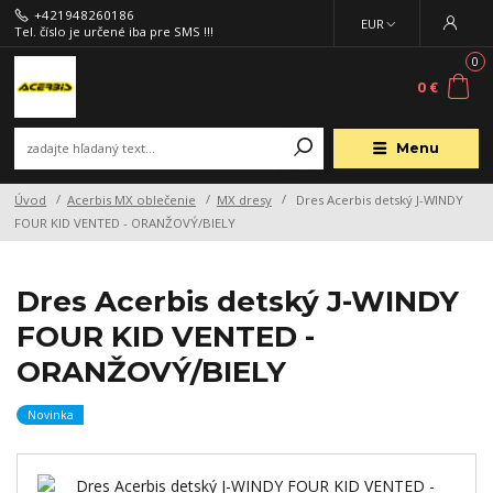
+421948260186
EUR
Tel. číslo je určené iba pre SMS !!!
0
0 €
Menu
Úvod
Acerbis MX oblečenie
MX dresy
Dres Acerbis detský J-WINDY
FOUR KID VENTED - ORANŽOVÝ/BIELY
Dres Acerbis detský J-WINDY
FOUR KID VENTED -
ORANŽOVÝ/BIELY
Novinka