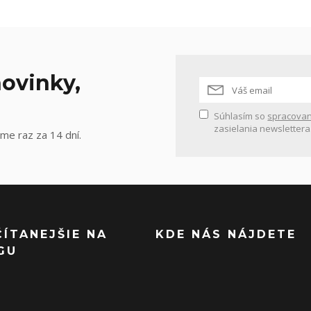
ovinky,
Súhlasím so
spracovan
zasielania newslettera
me raz za 14 dní.
ČÍTANEJŠIE NA
KDE NÁS NÁJDETE
GU