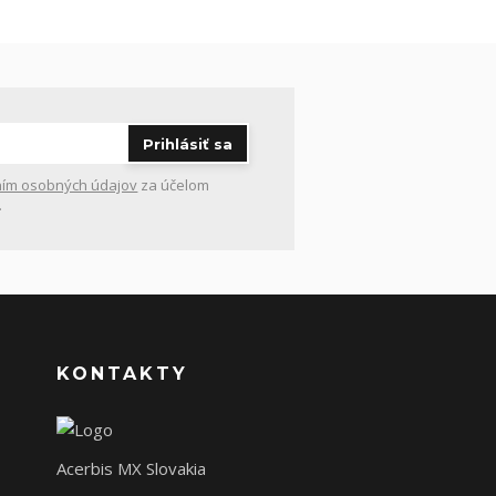
Prihlásiť sa
ím osobných údajov
za účelom
.
KONTAKTY
Acerbis MX Slovakia