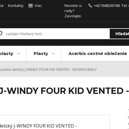
ia
Kontakty
Viac
Neviete si
+421948260186
Tel.
rady?
Zavolajte.
Hľada
plasty
Plasty
Acerbis cestné oblečenie
cerbis detský J-WINDY FOUR KID VENTED - MODRO/BIELY
ý J-WINDY FOUR KID VENTED