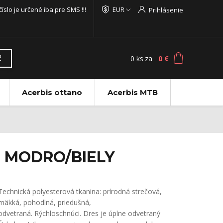
 číslo je určené iba pre SMS !!!
EUR
Prihlásenie
0
ks
za
0 €
ť
Acerbis ottano
Acerbis MTB
 - MODRO/BIELY
Technická polyesterová tkanina: prírodná strečová,
mäkká, pohodlná, priedušná,
odvetraná. Rýchloschnúci. Dres je úplne odvetraný