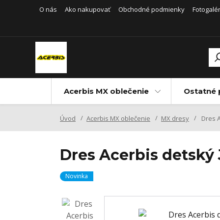
O nás
Ako nakupovať
Obchodné podmienky
Fotogalér
Acerbis MX oblečenie
Ostatné 
Úvod
Acerbis MX oblečenie
MX dresy
Dres A
Dres Acerbis detsk
Novinka