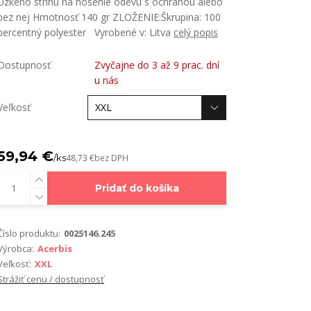
Úzkeho strihu na nosenie odevu s ochranou alebo
bez nej Hmotnosť 140 gr ZLOŽENIE:Škrupina: 100
percentný polyester Vyrobené v: Litva
celý popis
Dostupnosť
Zvyčajne do 3 až 9 prac. dní
u nás
Veľkosť
59,94 €
/
ks
48,73 €
bez DPH
Pridať do košíka
Číslo produktu:
0025146.245
Výrobca:
Acerbis
Veľkosť:
XXL
Strážiť cenu / dostupnosť