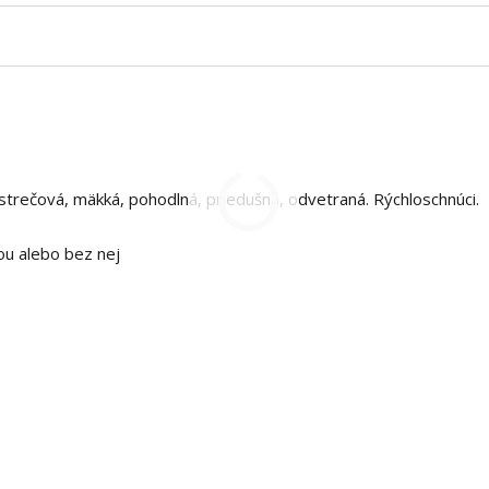
strečová, mäkká, pohodlná, priedušná, odvetraná. Rýchloschnúci.
ou alebo bez nej