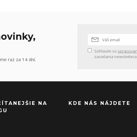
ovinky,
Súhlasím so
spracovan
zasielania newslettera
me raz za 14 dní.
ČÍTANEJŠIE NA
KDE NÁS NÁJDETE
GU