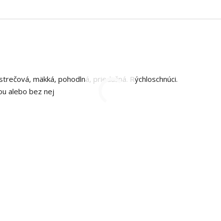
strečová, mäkká, pohodlná, priedušná. Rýchloschnúci.
ou alebo bez nej