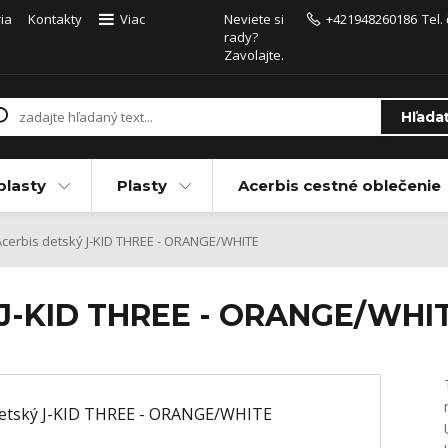
ia
Kontakty
Viac
Neviete si
+421948260186
Tel.
rady?
Zavolajte.
Hľada
plasty
Plasty
Acerbis cestné oblečenie
cerbis detský J-KID THREE - ORANGE/WHITE
ý J-KID THREE - ORANGE/WHI