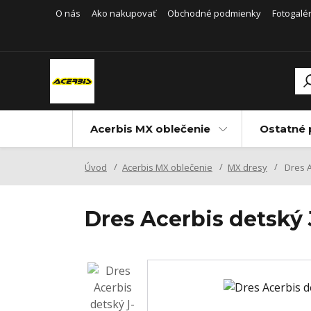
O nás
Ako nakupovať
Obchodné podmienky
Fotogalér
Acerbis MX oblečenie
Ostatné 
Úvod
Acerbis MX oblečenie
MX dresy
Dres A
Dres Acerbis detsk