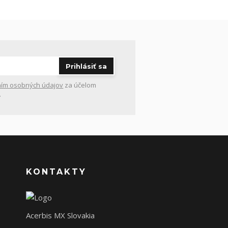
Prihlásiť sa
ím osobných údajov
za účelom
.
KONTAKTY
Acerbis MX Slovakia