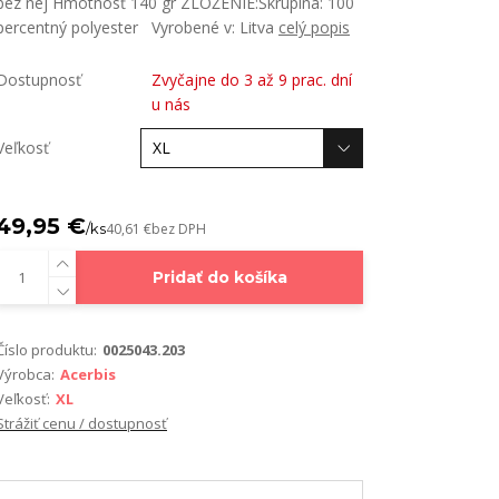
bez nej Hmotnosť 140 gr ZLOŽENIE:Škrupina: 100
percentný polyester Vyrobené v: Litva
celý popis
Dostupnosť
Zvyčajne do 3 až 9 prac. dní
u nás
Veľkosť
49,95 €
/
ks
40,61 €
bez DPH
Pridať do košíka
Číslo produktu:
0025043.203
Výrobca:
Acerbis
Veľkosť:
XL
Strážiť cenu / dostupnosť