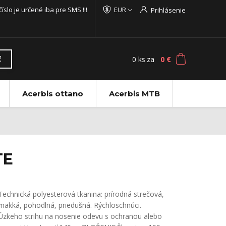
 číslo je určené iba pre SMS !!!
EUR
Prihlásenie
0
ks
za
0 €
ť
Acerbis ottano
Acerbis MTB
TE
Technická polyesterová tkanina: prírodná strečová,
mäkká, pohodlná, priedušná. Rýchloschnúci.
Úzkeho strihu na nosenie odevu s ochranou alebo