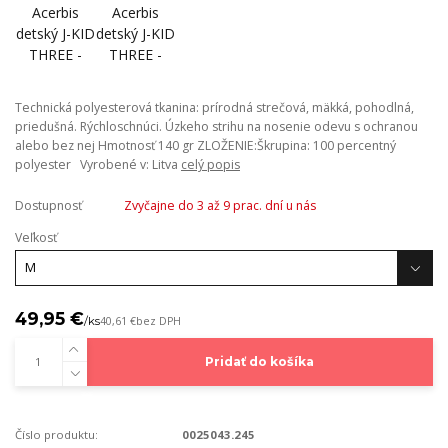
Technická polyesterová tkanina: prírodná strečová, mäkká, pohodlná,
priedušná. Rýchloschnúci. Úzkeho strihu na nosenie odevu s ochranou
alebo bez nej Hmotnosť 140 gr ZLOŽENIE:Škrupina: 100 percentný
polyester Vyrobené v: Litva
celý popis
Dostupnosť
Zvyčajne do 3 až 9 prac. dní u nás
Veľkosť
49,95 €
/
ks
40,61 €
bez DPH
Pridať do košíka
Číslo produktu:
0025043.245