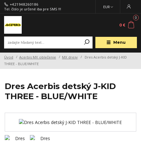
+421948260186
EUR
Tel. číslo je určené iba pre SMS !!!
0
0 €
Menu
Úvod
Acerbis MX oblečenie
MX dresy
Dres Acerbis detský J-KID
THREE - BLUE/WHITE
Dres Acerbis detský J-KID
THREE - BLUE/WHITE