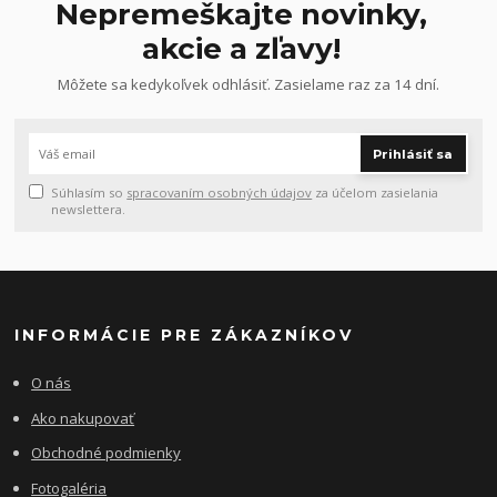
Nepremeškajte novinky,
akcie a zľavy!
Môžete sa kedykoľvek odhlásiť. Zasielame raz za 14 dní.
Prihlásiť sa
Súhlasím so
spracovaním osobných údajov
za účelom zasielania
newslettera.
INFORMÁCIE PRE ZÁKAZNÍKOV
O nás
Ako nakupovať
Obchodné podmienky
Fotogaléria