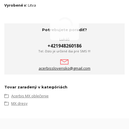
Vyrobené v:
Litva
Potrebujete poradiť?
Lukáš
+421948260186
Tel. číslo je určené iba pre SMS !!!
acerbisslovensko@gmail.com
Tovar zaradený v kategóriách
Acerbis MX oblečenie
MX dresy