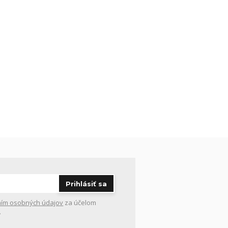
Prihlásiť sa
ím osobných údajov
za účelom
.