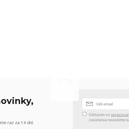
ovinky,
Súhlasím so
spracovan
zasielania newslettera
me raz za 14 dní.