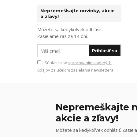
Nepremeškajte novinky, akcie
a zľavy!
Môžete sa kedykoľvek odhlásiť.
Zasielame raz za 14 dní.
Prihlásiť sa
Súhlasím so
spracovaním osobných
údajov
za účelom zasielania newslettera.
Nepremeškajte n
akcie a zľavy!
Môžete sa kedykoľvek odhlásiť. Zasiela