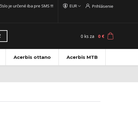
 číslo je určené iba pre SMS !!!
EUR
Prihlásenie
0
ks
za
0 €
ť
Acerbis ottano
Acerbis MTB