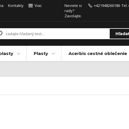
ia
Kontakty
Viac
Neviete si
+421948260186
Tel.
rady?
Zavolajte.
Hľada
plasty
Plasty
Acerbis cestné oblečenie