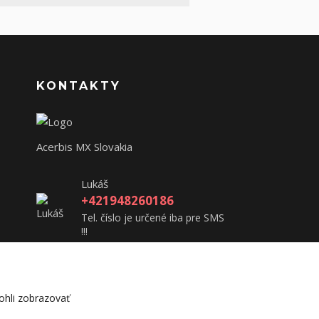
KONTAKTY
Acerbis MX Slovakia
Lukáš
+421948260186
Tel. číslo je určené iba pre SMS
!!!
acerbisslovensko@gmail.com
hli zobrazovať