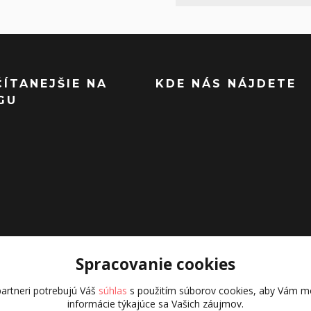
ČÍTANEJŠIE NA
KDE NÁS NÁJDETE
GU
Spracovanie cookies
artneri potrebujú Váš
súhlas
s použitím súborov cookies, aby Vám mo
informácie týkajúce sa Vašich záujmov.